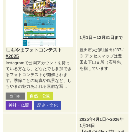
1月1日～12月31日まで
しもやまフォトコンテスト
豊田市大沼町越田和37-1
※ アクセスマップは豊
#2025
田市下山支所（応募先）
Instagramで公開アカウントを持っ
を指しています
ている方なら、どなたでも参加でき
るフォトコンテストが開催されま
す。季節ごとの写真や風景など、し
もやまの魅力あふれる素敵な写...
自然・公園
豊田市
神社・仏閣
歴史・文化
2025年4月1日〜2026年
1月16日
【かきつばた・花しょう