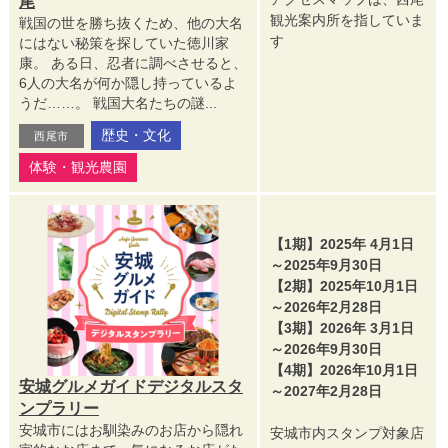
尾
観光案内所を指していま
戦国の世を勝ち抜くため、他の大名
す
にはない秘策を探していた徳川家
康。 ある日、忍者に調べさせると、
6人の大名が何か隠し持っているよ
うだ……。 戦国大名たちの謎...
歴史・文化
西尾市
体験・観光農園
【1期】2025年 4月1日
～2025年9月30日
【2期】2025年10月1日
～2026年2月28日
【3期】2026年 3月1日
～2026年9月30日
【4期】2026年10月1日
安城グルメガイドデジタルスタ
～2027年2月28日
ンプラリー
安城市にはお馴染みのお店から隠れ
安城市内スタンプ対象店