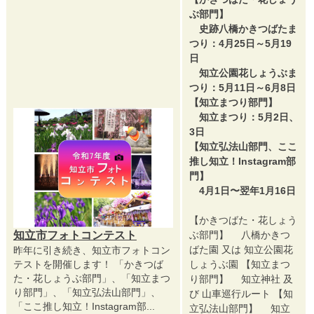
ぶ部門】
史跡八橋かきつばたま
つり：4月25日～5月19
日
知立公園花しょうぶま
つり：5月11日～6月8日
【知立まつり部門】
知立まつり：5月2日、
3日
【知立弘法山部門、ここ
推し知立！Instagram部
門】
4月1日〜翌年1月16日
【かきつばた・花しょう
知立市フォトコンテスト
ぶ部門】 八橋かきつ
ばた園 又は 知立公園花
昨年に引き続き、知立市フォトコン
テストを開催します！ 「かきつば
しょうぶ園 【知立まつ
た・花しょうぶ部門」、「知立まつ
り部門】 知立神社 及
り部門」、「知立弘法山部門」、
び 山車巡行ルート 【知
「ここ推し知立！Instagram部...
立弘法山部門】 知立