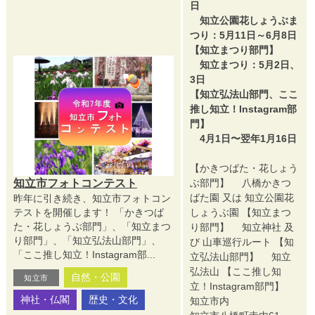
日
知立公園花しょうぶま
つり：5月11日～6月8日
【知立まつり部門】
知立まつり：5月2日、
3日
【知立弘法山部門、ここ
推し知立！Instagram部
門】
4月1日〜翌年1月16日
【かきつばた・花しょう
知立市フォトコンテスト
ぶ部門】 八橋かきつ
ばた園 又は 知立公園花
昨年に引き続き、知立市フォトコン
テストを開催します！ 「かきつば
しょうぶ園 【知立まつ
た・花しょうぶ部門」、「知立まつ
り部門】 知立神社 及
り部門」、「知立弘法山部門」、
び 山車巡行ルート 【知
「ここ推し知立！Instagram部...
立弘法山部門】 知立
弘法山 【ここ推し知
自然・公園
知立市
立！Instagram部門】
神社・仏閣
歴史・文化
知立市内