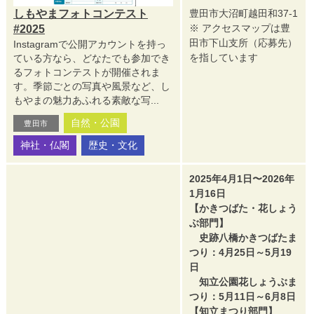
しもやまフォトコンテスト
豊田市大沼町越田和37-1
※ アクセスマップは豊
#2025
田市下山支所（応募先）
Instagramで公開アカウントを持っ
を指しています
ている方なら、どなたでも参加でき
るフォトコンテストが開催されま
す。季節ごとの写真や風景など、し
もやまの魅力あふれる素敵な写...
自然・公園
豊田市
神社・仏閣
歴史・文化
2025年4月1日〜2026年
1月16日
【かきつばた・花しょう
ぶ部門】
史跡八橋かきつばたま
つり：4月25日～5月19
日
知立公園花しょうぶま
つり：5月11日～6月8日
【知立まつり部門】