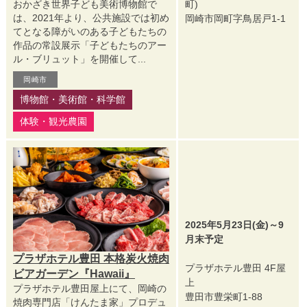
おかざき世界子ども美術博物館で
町)
は、2021年より、公共施設では初め
岡崎市岡町字鳥居戸1-1
てとなる障がいのある子どもたちの
作品の常設展示「子どもたちのアー
ル・ブリュット」を開催して...
岡崎市
博物館・美術館・科学館
体験・観光農園
2025年5月23日(金)～9
月末予定
プラザホテル豊田 本格炭火焼肉
プラザホテル豊田 4F屋
ビアガーデン『Hawaii』
上
プラザホテル豊田屋上にて、岡崎の
豊田市豊栄町1-88
焼肉専門店「けんたま家」プロデュ