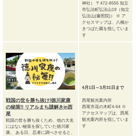
神社） 〒472-8555 知立
市弘法町弘法山19（知立
弘法山(遍照院)） ※ ア
クセスマップは、八橋か
きつばた園を指していま
す
4月1日～3月31日まで
戦国の世を勝ち抜け!徳川家康
西尾観光案内所
西尾市花の木町4-64 ※
の秘策!! リアルまち謎解きin西
アクセスマップは、西尾
尾
観光案内所を指していま
戦国の世を勝ち抜くため、他の大名
す
にはない秘策を探していた徳川家
康。 ある日、忍者に調べさせると、