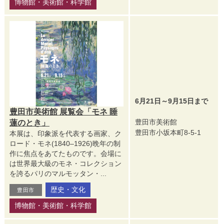
博物館・美術館・科学館
6月21日～9月15日まで
豊田市美術館 展覧会「モネ 睡
豊田市美術館
蓮のとき」
豊田市小坂本町8-5-1
本展は、印象派を代表する画家、ク
ロード・モネ(1840–1926)晩年の制
作に焦点をあてたものです。会場に
は世界最大級のモネ・コレクション
を誇るパリのマルモッタン・...
歴史・文化
豊田市
博物館・美術館・科学館