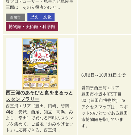
版プロデューサー・蔦重こと蔦屋重
三郎は、その立役者のひと...
歴史・文化
西尾市
博物館・美術館・科学館
6月2日～10月31日まで
愛知県西三河エリア
西三河のあそびと食をまるっと
豊田市小坂本町5丁目
スタンプラリー
80（豊田市博物館） ※
西三河エリア（豊田、岡崎、碧南、
アクセスマップは、スポ
刈谷、安城、西尾、知立、高浜、み
ットのひとつである豊田
よし、幸田）で異なる市町のスタン
市博物館を指していま
プを集めて、ご当地「おみやげセッ
す。
ト」に応募できる、西三河...