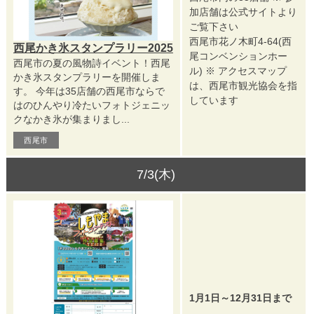
加店舗は公式サイトより
ご覧下さい
西尾市花ノ木町4-64(西
西尾かき氷スタンプラリー2025
尾コンベンションホー
西尾市の夏の風物詩イベント！西尾
ル) ※ アクセスマップ
かき氷スタンプラリーを開催しま
は、西尾市観光協会を指
す。 今年は35店舗の西尾市ならで
しています
はのひんやり冷たいフォトジェニッ
クなかき氷が集まりまし...
西尾市
7/3(木)
1月1日～12月31日まで