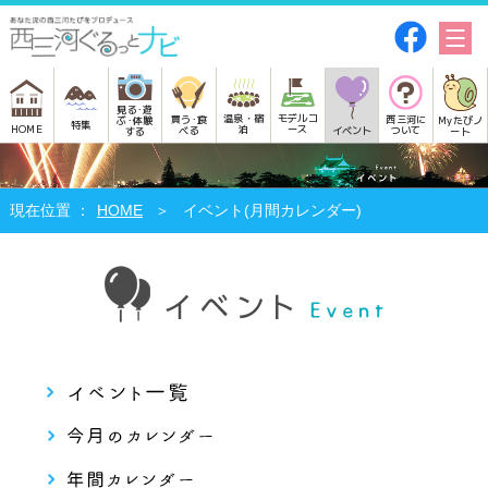
見る･遊
モデルコ
温泉・宿
買う･食
西三河に
Myたびノ
ぶ･体験
特集
HOME
ース
泊
べる
イベント
ついて
ート
する
HOME
イベント(月間カレンダー)