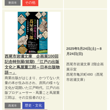
その他
豊田市
2025年5月24日(土)～8
月24日(日)
西尾市岩瀬文庫 企画展100回
記念特別展(前期) 「江戸の出版
西尾市岩瀬文庫 2階企画
文化と蔦屋重三郎～日本出版物
展示室
語～」
西尾市亀沢町480（西尾
商業出版がはじまり、かつてない大
市岩瀬文庫）
量の本が生み出され、庶民の様々な
文化が花開いた江戸時代。江戸の出
版プロデューサー・蔦重こと蔦屋重
三郎は、その立役者のひと...
歴史・文化
西尾市