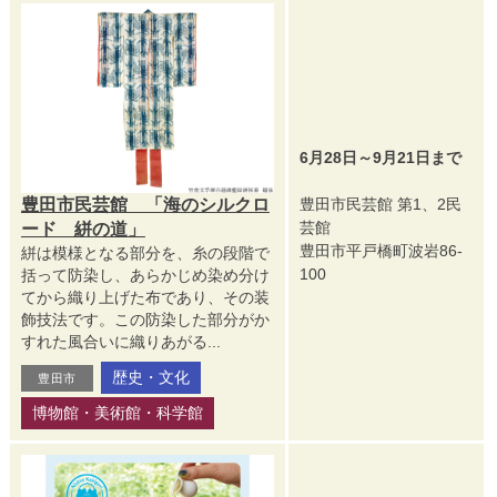
6月28日～9月21日まで
豊田市民芸館 「海のシルクロ
豊田市民芸館 第1、2民
芸館
ード 絣の道」
豊田市平戸橋町波岩86-
絣は模様となる部分を、糸の段階で
100
括って防染し、あらかじめ染め分け
てから織り上げた布であり、その装
飾技法です。この防染した部分がか
すれた風合いに織りあがる...
歴史・文化
豊田市
博物館・美術館・科学館