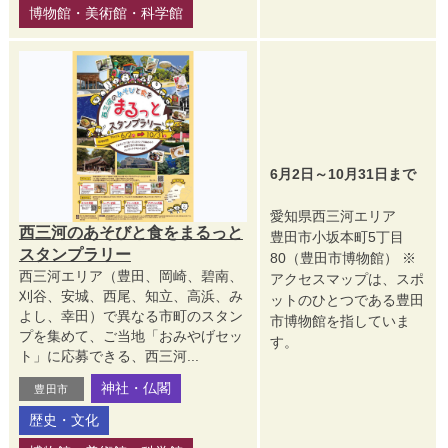
博物館・美術館・科学館
6月2日～10月31日まで
愛知県西三河エリア
西三河のあそびと食をまるっと
豊田市小坂本町5丁目
スタンプラリー
80（豊田市博物館） ※
西三河エリア（豊田、岡崎、碧南、
アクセスマップは、スポ
刈谷、安城、西尾、知立、高浜、み
ットのひとつである豊田
よし、幸田）で異なる市町のスタン
市博物館を指していま
プを集めて、ご当地「おみやげセッ
す。
ト」に応募できる、西三河...
神社・仏閣
豊田市
歴史・文化