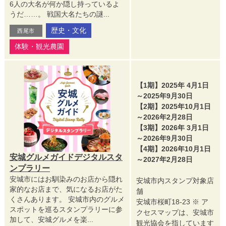
6人の大名が何か隠し持っているよ
うだ……。 戦国大名たちの謎...
歴史・文化
西尾市
体験・観光農園
【1期】2025年 4月1日
～2025年9月30日
【2期】2025年10月1日
～2026年2月28日
【3期】2026年 3月1日
～2026年9月30日
【4期】2026年10月1日
安城グルメガイドデジタルスタ
～2027年2月28日
ンプラリー
安城市にはお馴染みのお店から隠れ
安城市内スタンプ対象店
家的なお店まで、気になるお店がた
舗
くさんあります。 安城市内のグルメ
安城市桜町18-23 ※ ア
スポットを巡るスタンプラリーに参
クセスマップは、安城市
加して、安城グルメを楽...
観光協会を指しています