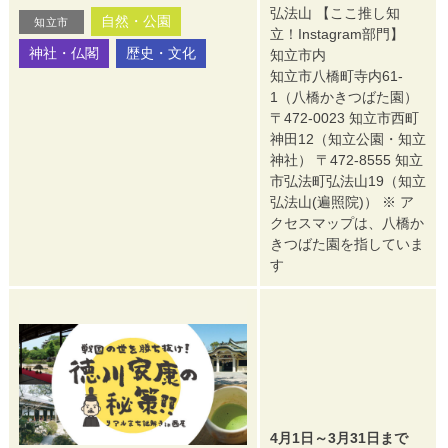
弘法山 【ここ推し知
自然・公園
知立市
立！Instagram部門】
神社・仏閣
歴史・文化
知立市内
知立市八橋町寺内61-
1（八橋かきつばた園）
〒472-0023 知立市西町
神田12（知立公園・知立
神社） 〒472-8555 知立
市弘法町弘法山19（知立
弘法山(遍照院)） ※ ア
クセスマップは、八橋か
きつばた園を指していま
す
4月1日～3月31日まで