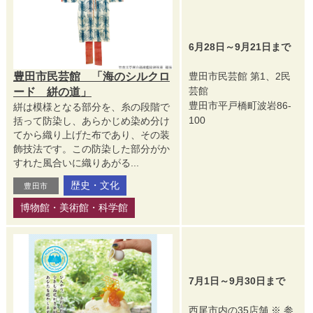
6月28日～9月21日まで
豊田市民芸館 「海のシルクロ
豊田市民芸館 第1、2民
芸館
ード 絣の道」
豊田市平戸橋町波岩86-
絣は模様となる部分を、糸の段階で
100
括って防染し、あらかじめ染め分け
てから織り上げた布であり、その装
飾技法です。この防染した部分がか
すれた風合いに織りあがる...
歴史・文化
豊田市
博物館・美術館・科学館
7月1日～9月30日まで
西尾市内の35店舗 ※ 参