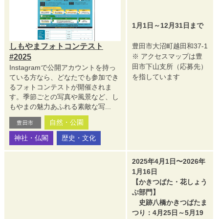
1月1日～12月31日まで
しもやまフォトコンテスト
豊田市大沼町越田和37-1
※ アクセスマップは豊
#2025
田市下山支所（応募先）
Instagramで公開アカウントを持っ
を指しています
ている方なら、どなたでも参加でき
るフォトコンテストが開催されま
す。季節ごとの写真や風景など、し
もやまの魅力あふれる素敵な写...
自然・公園
豊田市
神社・仏閣
歴史・文化
2025年4月1日〜2026年
1月16日
【かきつばた・花しょう
ぶ部門】
史跡八橋かきつばたま
つり：4月25日～5月19