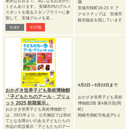
家的なお店まで、気になるお店がた
舗
くさんあります。 安城市内のグルメ
安城市桜町18-23 ※ ア
スポットを巡るスタンプラリーに参
クセスマップは、安城市
加して、安城グルメを楽...
観光協会を指しています
その他
安城市
4月2日～9月23日まで
おかざき世界子ども美術博物館
「子どもたちのアール・ブリュ
おかざき世界子ども美術
ット 2025 前期展示」
博物館2階 第4展示室(岡
おかざき世界子ども美術博物館で
町)
は、2021年より、公共施設では初め
岡崎市岡町字鳥居戸1-1
てとなる障がいのある子どもたちの
作品の常設展示「子どもたちのアー