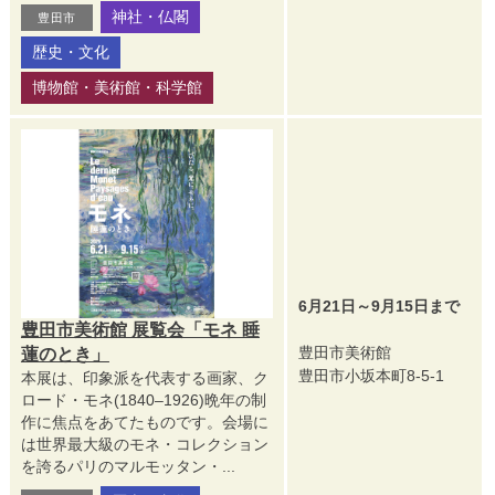
神社・仏閣
豊田市
歴史・文化
博物館・美術館・科学館
6月21日～9月15日まで
豊田市美術館 展覧会「モネ 睡
豊田市美術館
蓮のとき」
豊田市小坂本町8-5-1
本展は、印象派を代表する画家、ク
ロード・モネ(1840–1926)晩年の制
作に焦点をあてたものです。会場に
は世界最大級のモネ・コレクション
を誇るパリのマルモッタン・...