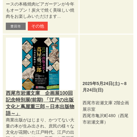
ースの本格焼肉ビアガーデンが今年
もオープン！炭火で焼く美味しい焼
肉をお楽しみいただけます...
その他
豊田市
2025年5月24日(土)～8
月24日(日)
西尾市岩瀬文庫 企画展100回
記念特別展(前期) 「江戸の出版
西尾市岩瀬文庫 2階企画
文化と蔦屋重三郎～日本出版物
展示室
語～」
西尾市亀沢町480（西尾
商業出版がはじまり、かつてない大
市岩瀬文庫）
量の本が生み出され、庶民の様々な
文化が花開いた江戸時代。江戸の出