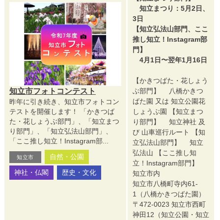
知立まつり：5月2日、
3日
【知立弘法山部門、ここ
推し知立！Instagram部
門】
4月1日〜翌年1月16日
【かきつばた・花しょう
知立市フォトコンテスト
ぶ部門】 八橋かきつ
ばた園 又は 知立公園花
昨年に引き続き、知立市フォトコン
テストを開催します！ 「かきつば
しょうぶ園 【知立まつ
た・花しょうぶ部門」、「知立まつ
り部門】 知立神社 及
り部門」、「知立弘法山部門」、
び 山車巡行ルート 【知
「ここ推し知立！Instagram部...
立弘法山部門】 知立
弘法山 【ここ推し知
自然・公園
知立市
立！Instagram部門】
神社・仏閣
歴史・文化
知立市内
知立市八橋町寺内61-
1（八橋かきつばた園）
〒472-0023 知立市西町
神田12（知立公園・知立