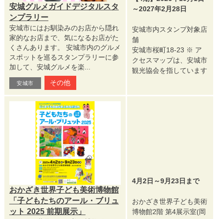
安城グルメガイドデジタルスタ
～2027年2月28日
ンプラリー
安城市にはお馴染みのお店から隠れ
安城市内スタンプ対象店
家的なお店まで、気になるお店がた
舗
くさんあります。 安城市内のグルメ
安城市桜町18-23 ※ ア
スポットを巡るスタンプラリーに参
クセスマップは、安城市
加して、安城グルメを楽...
観光協会を指しています
その他
安城市
4月2日～9月23日まで
おかざき世界子ども美術博物館
「子どもたちのアール・ブリュ
おかざき世界子ども美術
ット 2025 前期展示」
博物館2階 第4展示室(岡