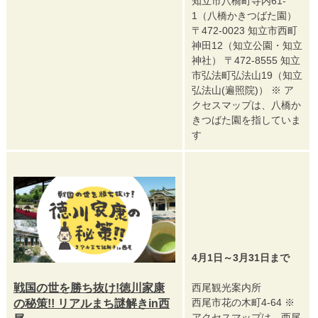
知立市八橋町寺内61-
1（八橋かきつばた園）
〒472-0023 知立市西町
神田12（知立公園・知立
神社） 〒472-8555 知立
市弘法町弘法山19（知立
弘法山(遍照院)） ※ ア
クセスマップは、八橋か
きつばた園を指していま
す
4月1日～3月31日まで
戦国の世を勝ち抜け!徳川家康
西尾観光案内所
西尾市花の木町4-64 ※
の秘策!! リアルまち謎解きin西
アクセスマップは、西尾