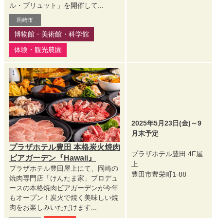
ル・ブリュット」を開催して...
岡崎市
博物館・美術館・科学館
体験・観光農園
2025年5月23日(金)～9
月末予定
プラザホテル豊田 本格炭火焼肉
プラザホテル豊田 4F屋
ビアガーデン『Hawaii』
上
プラザホテル豊田屋上にて、岡崎の
豊田市豊栄町1-88
焼肉専門店「けんたま家」プロデュ
ースの本格焼肉ビアガーデンが今年
もオープン！炭火で焼く美味しい焼
肉をお楽しみいただけます...