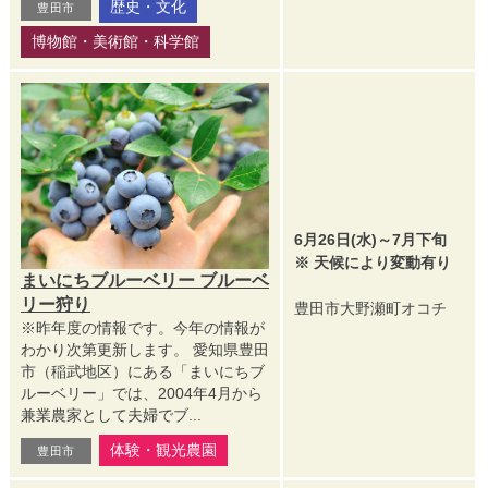
歴史・文化
豊田市
博物館・美術館・科学館
6月26日(水)～7月下旬
※ 天候により変動有り
まいにちブルーベリー ブルーベ
リー狩り
豊田市大野瀬町オコチ
※昨年度の情報です。今年の情報が
わかり次第更新します。 愛知県豊田
市（稲武地区）にある「まいにちブ
ルーベリー」では、2004年4月から
兼業農家として夫婦でブ...
体験・観光農園
豊田市