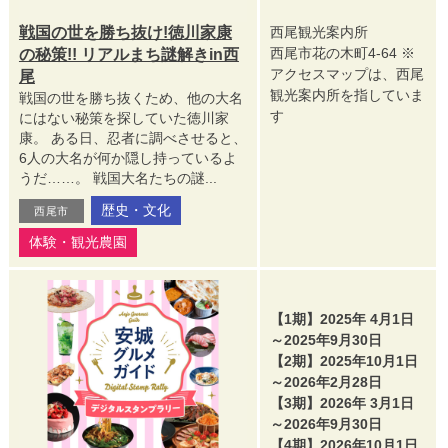
戦国の世を勝ち抜け!徳川家康
西尾観光案内所
西尾市花の木町4-64 ※
の秘策!! リアルまち謎解きin西
アクセスマップは、西尾
尾
観光案内所を指していま
戦国の世を勝ち抜くため、他の大名
す
にはない秘策を探していた徳川家
康。 ある日、忍者に調べさせると、
6人の大名が何か隠し持っているよ
うだ……。 戦国大名たちの謎...
歴史・文化
西尾市
体験・観光農園
【1期】2025年 4月1日
～2025年9月30日
【2期】2025年10月1日
～2026年2月28日
【3期】2026年 3月1日
～2026年9月30日
【4期】2026年10月1日