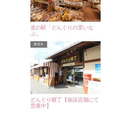
道の駅「どんぐりの里いな
ぶ」
豊田市
どんぐり横丁【仮設店舗にて
営業中】