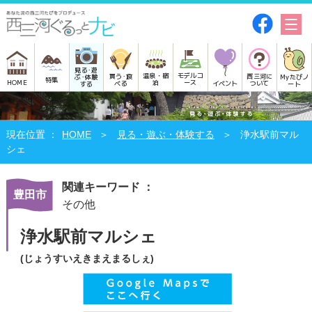
見る･遊
モデルコ
温泉・宿
買う･食
西三河に
Myたびノ
ぶ･体験
特集
HOME
ース
泊
べる
イベント
ついて
ート
する
HOME
見る・遊ぶ・体験する
浄水駅前マル
シェ
関連キーワード ：
豊田市
その他
浄水駅前マルシェ
(じょうすいえきまえまるしぇ)