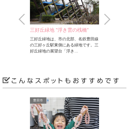
Prev
Next
ャーフィ…
三好丘緑地 ”浮き雲の桟橋”
西山公園
ニバンでオフロ
三好丘緑地は、市の北部、名鉄豊田線
豊田市の中心
ができます。施
の三好ヶ丘駅東側にある緑地です。三
数の規模を誇
る…
好丘緑地の展望台「浮き…
折々の花と緑
豊田市
みよし市
豊田市
の桟橋”
西山公園
カリヨンハ