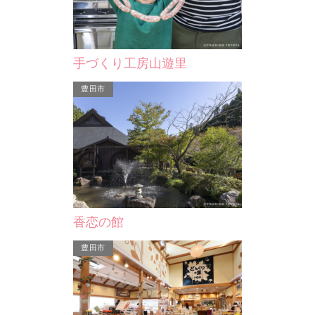
部、名鉄豊田線
豊田市の中心市街地北にあり、県下有
貸し部屋とし
る緑地です。三
数の規模を誇るバラ園をはじめ、四季
室」、「イベ
き…
折々の花と緑に囲まれた…
に、子育てふ
手づくり工房山遊里
みよし市
豊田市
カリヨンハウス
香恋の館
にあり、県下有
貸し部屋として「多目的室」や「音楽
をはじめ、四季
室」、「イベント広場」があるほか
豊田市
た…
に、子育てふれあい広場は…