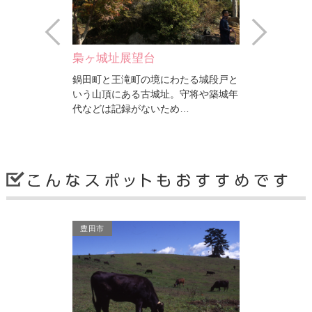
Prev
Next
梟ヶ城址展望台
妙昌寺
喫することがで
鍋田町と王滝町の境にわたる城段戸と
妙昌寺は、13
くに夏は、バー
いう山頂にある古城址。守将や築城年
を治めていた
ミ…
代などは記録がないため…
ある曹洞宗の
豊田市
豊田市
豊田市
妙昌寺
天下峯
わたる城段戸と
妙昌寺は、1300年代後半から松平郷
山頂からは三