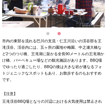
1
2
市内の東部を流れる巴川の支流・仁王川沿いの渓谷部を王
滝渓谷。渓谷内には、五ヶ所の園地や梅園、中之瀬大橋な
ど2つのつり橋、王滝湖に架かる全長90メートルの王滝湖か
け橋、バーベキュー場などの観光施設があります。BBQ場
でゆったり過ごしたり、BBQの後は大きな岩が連なるフォ
トジェニックなスポットもあり、お散歩するのもおすすめ
です。
【注意】
王滝渓谷BBQ場となりの川辺における火気使用は禁止され