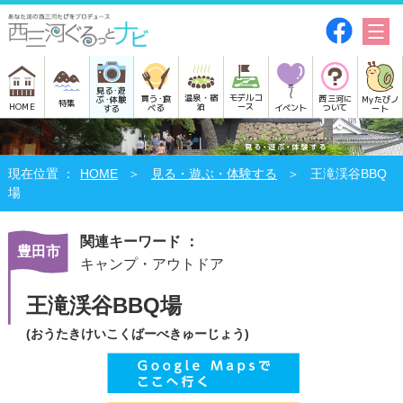
見る･遊
モデルコ
温泉・宿
買う･食
西三河に
Myたびノ
ぶ･体験
特集
HOME
ース
泊
べる
イベント
ついて
ート
する
HOME
見る・遊ぶ・体験する
王滝渓谷BBQ
場
関連キーワード ：
豊田市
キャンプ・アウトドア
王滝渓谷BBQ場
(おうたきけいこくばーべきゅーじょう)