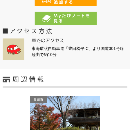
東海環状自動車道「豊田松平IC」より国道301号線
経由で約10分
豊田市
豊田市