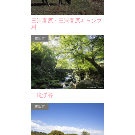
。守将や築城年
を治めていた松平家と深いつながりの
できる絶景ポ
め…
ある曹洞宗の小さなお寺だ…
氏が、大きな
三河高原・三河高原キャンプ
村
豊田市
豊田市
天下峯
後半から松平郷
山頂からは三河平野や濃尾平野を一望
王滝渓谷
深いつながりの
できる絶景ポイントがあり、 松平親
寺だ…
氏が、大きな岩が露出す…
豊田市