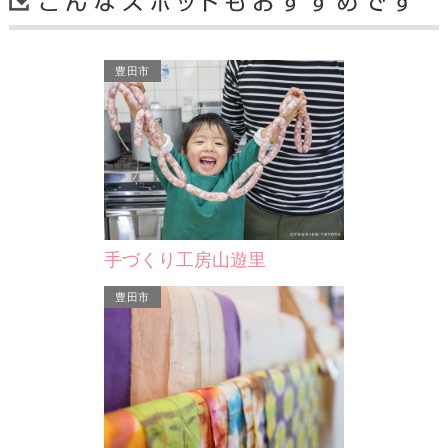
豊田市
丈山文庫
石川丈山は、漢詩・隷書・築庭・煎茶
道にすぐれた江戸時代初期の文人で
す。丈山が京都相国寺畔に…
手づくり工房山遊里
安城市
豊田市