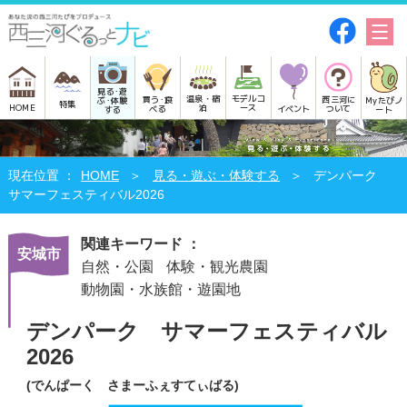
見る･遊
モデルコ
温泉・宿
買う･食
西三河に
Myたびノ
ぶ･体験
特集
HOME
ース
泊
べる
イベント
ついて
ート
する
HOME
見る・遊ぶ・体験する
デンパーク
サマーフェスティバル2026
関連キーワード ：
安城市
自然・公園
体験・観光農園
動物園・水族館・遊園地
デンパーク サマーフェスティバル
2026
(でんぱーく さまーふぇすてぃばる)