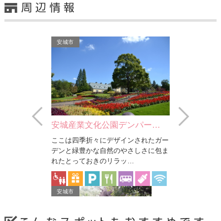
安城市
Prev
Next
安城産業文化公園デンパー…
ここは四季折々にデザインされたガー
ゴミ焼却施設の
デンと緑豊かな自然のやさしさに包ま
ー型温水プール
れたとっておきのリラッ…
波…
安城市