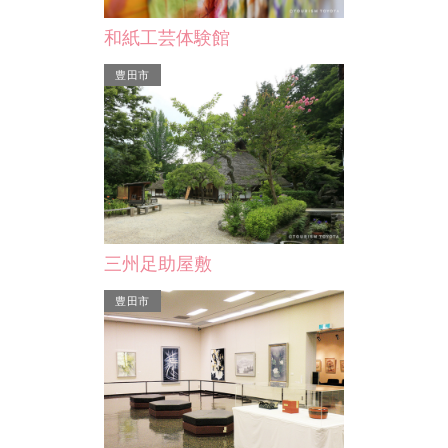
丈山苑
書・築庭・煎茶
江戸時代初期の武士・文人として名高
和紙工芸体験館
初期の文人で
い石川丈山は安城市生まれ。 丈山は
畔に…
その後半生、京都一乗寺…
豊田市
三州足助屋敷
豊田市