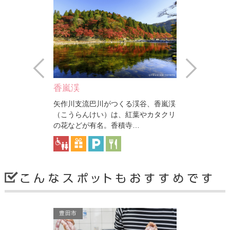
Prev
Next
香嵐渓
香積寺
われる三州足助
矢作川支流巴川がつくる渓谷、香嵐渓
応永34年に
屋敷を再現し、
（こうらんけい）は、紅葉やカタクリ
た曹洞宗の古
た…
の花などが有名。香積寺…
立が生い茂り
豊田市
豊田市
豊田市