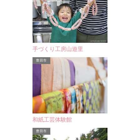
香積寺
足助村
る渓谷、香嵐渓
応永34年に足助氏の居館跡に創建され
5棟の田舎風
紅葉やカタクリ
た曹洞宗の古刹。一帯はもみじや杉木
ベキューを楽
寺…
立が生い茂り、もみじの…
用意がありま
手づくり工房山遊里
豊田市
豊田市
足助村
和紙工芸体験館
館跡に創建され
5棟の田舎風建築。みんなで鍋やバー
はもみじや杉木
ベキューを楽しもう。別料金で食材の
豊田市
の…
用意があります。