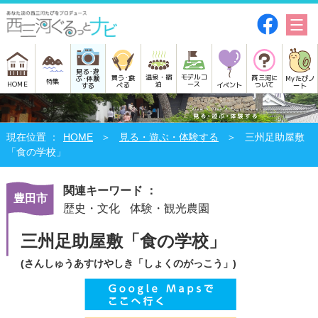
見る･遊
モデルコ
温泉・宿
買う･食
西三河に
Myたびノ
ぶ･体験
特集
HOME
ース
泊
べる
イベント
ついて
ート
する
HOME
見る・遊ぶ・体験する
三州足助屋敷
「食の学校」
関連キーワード ：
豊田市
歴史・文化
体験・観光農園
三州足助屋敷「食の学校」
(さんしゅうあすけやしき「しょくのがっこう」)