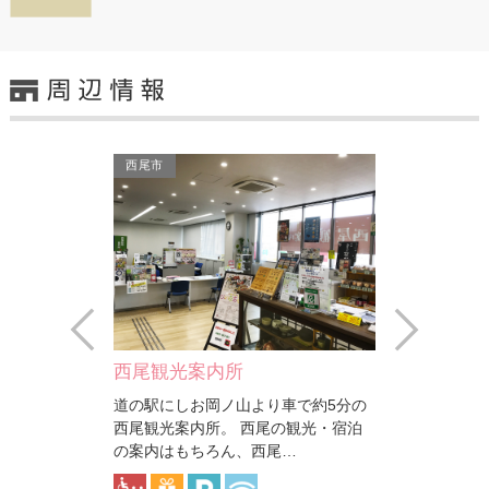
西尾市
西尾市
Prev
Next
所
にしお観光ボランティアガ…
西尾
ノ山より車で約5分の
旧西尾市内を中心としたボランティア
。 西尾の観光・宿泊
ガイドです。 六万石の城下町、抹茶
ん、西尾…
の生産量日本一の「西尾…