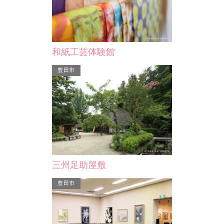
会
ヴェルサウォーク西尾
和紙工芸体験館
豊田市
三州足助屋敷
豊田市