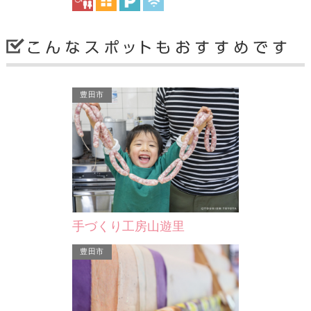
西尾市
西尾市
豊田市
ランティアガ…
西尾市観光協会
ヴェ
心としたボランティア
六万石の城下町、抹茶
の「西尾…
手づくり工房山遊里
西尾市
豊田市