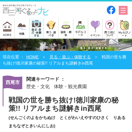
見る･遊
モデルコ
温泉・宿
買う･食
西三河に
Myたびノ
ぶ･体験
特集
HOME
ース
泊
べる
イベント
ついて
ート
する
HOME
見る・遊ぶ・体験する
戦国の世を勝
ち抜け!徳川家康の秘策!! リアルまち謎解きin西尾
関連キーワード ：
西尾市
歴史・文化
体験・観光農園
戦国の世を勝ち抜け!徳川家康の秘
策!! リアルまち謎解きin西尾
(せんごくのよをかちぬけ とくがわいえやすのひさく りある
まちなぞときいんにしお)