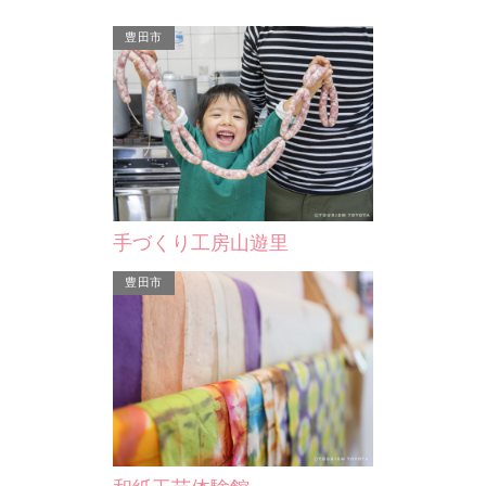
花と自然に囲まれた、キャンプ場とバ
口伝では創建年
ーベキュー場です。また、バーベキュ
長足姫命、天
豊田市
ーやキャンプのみではな…
売大神誉田別
豊田市
豊田市
1株から50数
子宝に恵まれる
ま…
手づくり工房山遊里
豊田市
夏焼城ヶ山
豊田市稲武にある城ヶ山には、森林浴
を目的とした遊歩道があり、登山ルー
トは4つ。稲武の町並み…
子持ち桂