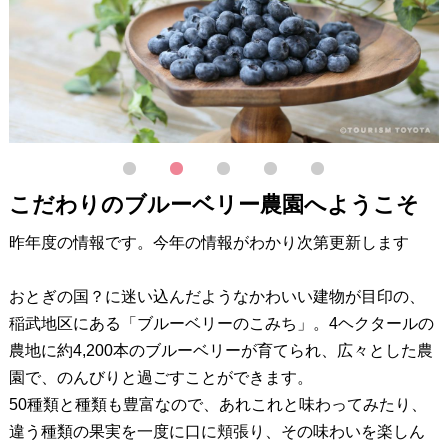
1
2
3
4
5
こだわりのブルーベリー農園へようこそ
昨年度の情報です。今年の情報がわかり次第更新します
おとぎの国？に迷い込んだようなかわいい建物が目印の、
稲武地区にある「ブルーベリーのこみち」。4ヘクタールの
農地に約4,200本のブルーベリーが育てられ、広々とした農
園で、のんびりと過ごすことができます。
50種類と種類も豊富なので、あれこれと味わってみたり、
違う種類の果実を一度に口に頬張り、その味わいを楽しん