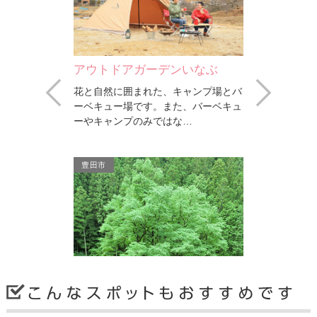
ンいなぶ
八幡神社
夏焼城ヶ山
Prev
Next
キャンプ場とバ
口伝では創建年代は858～877年。息
豊田市稲武に
た、バーベキュ
長足姫命、天照大神、白山比売命、比
を目的とした
な…
売大神誉田別天皇を祀って…
トは4つ。稲
豊田市
豊田市
アウトドアガーデンいなぶ
八幡神社