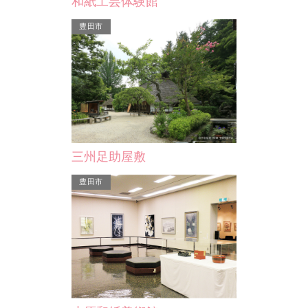
和紙工芸体験館
愛知県天然記念
本にも分かれ
豊田市
という言い伝
三州足助屋敷
豊田市