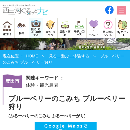
見る･遊
モデルコ
温泉・宿
買う･食
西三河に
Myたびノ
ぶ･体験
特集
HOME
ース
泊
べる
イベント
ついて
ート
する
HOME
見る・遊ぶ・体験する
ブルーベリー
のこみち ブルーベリー狩り
関連キーワード ：
豊田市
体験・観光農園
ブルーベリーのこみち ブルーベリー
狩り
(ぶるーべりーのこみち ぶるーべりーがり)