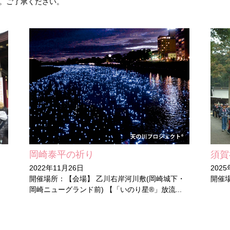
。ご了承ください。
岡崎泰平の祈り
須賀
2022年11月26日
202
開催場所：【会場】 乙川右岸河川敷(岡崎城下・
開催
岡崎ニューグランド前) 【「いのり星®」放流...