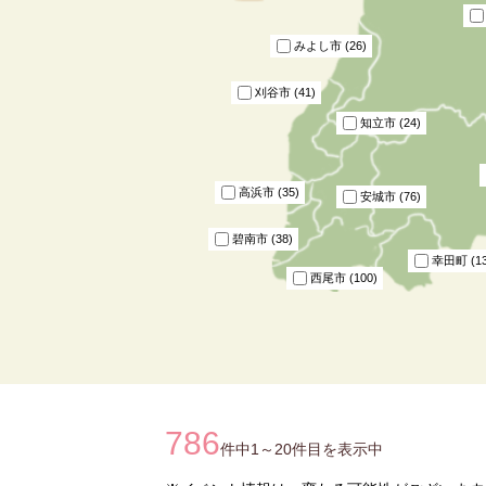
みよし市 (26)
刈谷市 (41)
知立市 (24)
高浜市 (35)
安城市 (76)
碧南市 (38)
幸田町 (13
西尾市 (100)
786
件中1～20件目を表示中