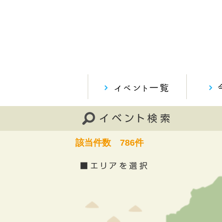
該当件数
786
件