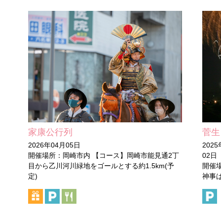
家康公行列
菅生
2026年04月05日
2025
開催場所：岡崎市内 【コース】岡崎市能見通2丁
02日
目から乙川河川緑地をゴールとする約1.5km(予
開催場
定)
神事は