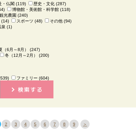
・仏閣 (119)
歴史・文化 (287)
4)
博物館・美術館・科学館 (118)
光農園 (240)
14)
スポーツ (48)
その他 (94)
泉 (1)
夏（6月～8月） (247)
冬（12月～2月） (200)
539)
ファミリー (604)
検索する
2
3
4
5
6
7
8
9
＞