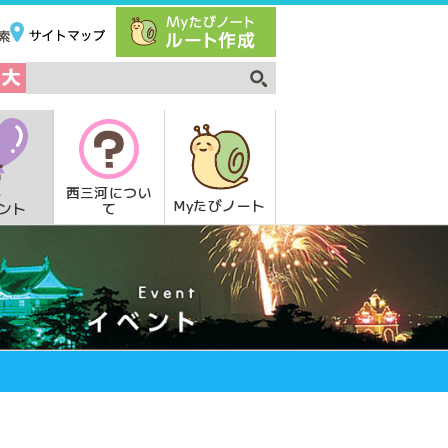
西三河につい
Myたびノート
て
ント