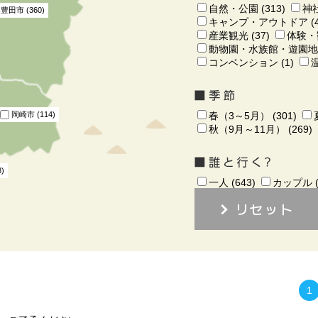
自然・公園 (313)
神社
豊田市 (360)
キャンプ・アウトドア (4
産業観光 (37)
体験・観
動物園・水族館・遊園地 (
コンベンション (1)
温
岡崎市 (114)
春（3～5月） (301)
秋（9月～11月） (269)
)
一人 (643)
カップル (
リセット
1