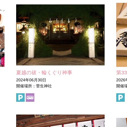
夏越の祓・輪くぐり神事
第3
2024年06月30日
2026
開催場所：菅生神社
開催