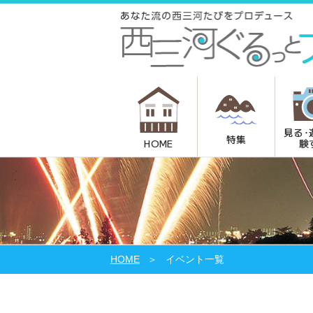
見る･
特集
験
HOME
HOME
イベント一覧