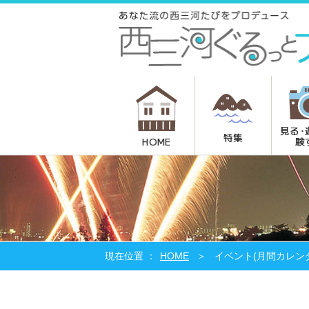
見る･
特集
験
HOME
HOME
イベント(月間カレン