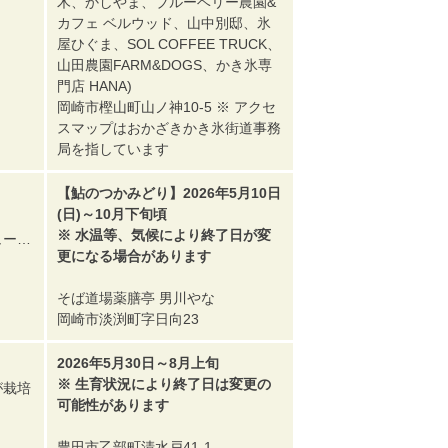
木、かしやま、ブルーベリー農園&
カフェ ベルウッド、山中別邸、氷
屋ひぐま、SOL COFFEE TRUCK、
山田農園FARM&DOGS、かき氷専
門店 HANA)
岡崎市樫山町山ノ神10-5 ※ アクセ
スマップはおかざきかき氷街道事務
局を指しています
【鮎のつかみどり】2026年5月10日
(日)～10月下旬頃
※ 水温等、気候により終了日が変
ュー…
更になる場合があります
そば道場薬膳亭 男川やな
岡崎市淡渕町字日向23
2026年5月30日～8月上旬
※ 生育状況により終了日は変更の
が栽培
可能性があります
豊田市乙部町清水戸41-1