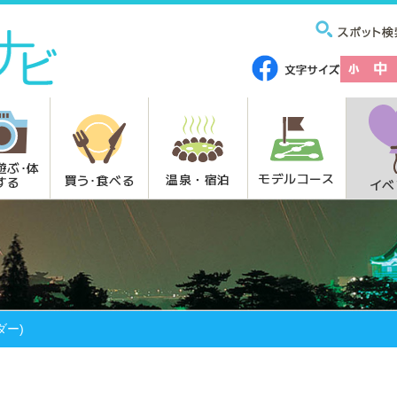
遊ぶ･体
モデルコース
温泉・宿泊
買う･食べる
する
イベ
ダー)