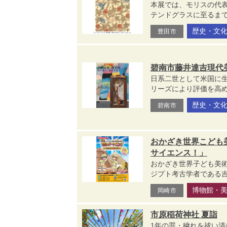
本展では、モリスの代
テンドグラスに至るまで
歴史・文
豊田市
碧南市藤井達吉現代
日系二世として米国に生まれ
リーズにより評価を高め、
歴史・文
碧南市
おかざき世界こども美
サイエンス！」
おかざき世界子ども美
ジプト考古学者である吉
博物館・
岡崎市
市原稲荷神社 夏詣
1年の罪・穢れを祓い