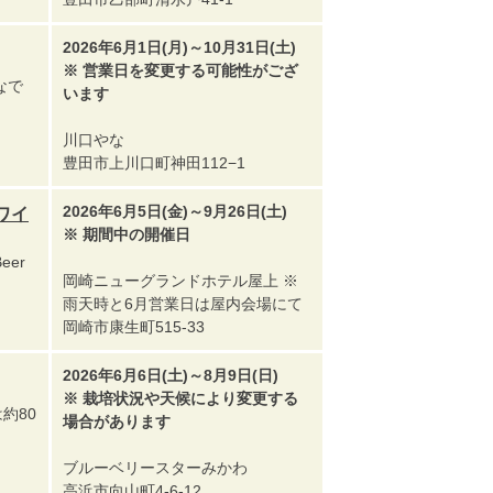
2026年6月1日(月)～10月31日(土)
※ 営業日を変更する可能性がござ
なで
います
川口やな
豊田市上川口町神田112−1
2026年6月5日(金)～9月26日(土)
～ワイ
※ 期間中の開催日
er
岡崎ニューグランドホテル屋上 ※
雨天時と6月営業日は屋内会場にて
岡崎市康生町515-33
2026年6月6日(土)～8月9日(日)
※ 栽培状況や天候により変更する
約80
場合があります
ブルーベリースターみかわ
高浜市向山町4-6-12