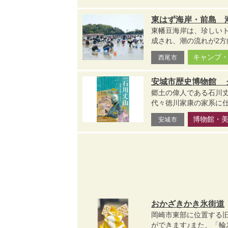
東はず海岸・前島 
東幡豆海岸は、珍しい
成され、潮の流れが2方
キャンプ
西尾市
安城市歴史博物館 
郷土の偉人である石川丈
代々徳川家康の家系に仕
博物館・
安城市
おかざきかき氷街道
岡崎市東部に位置する旧
ができます♪また、「輪