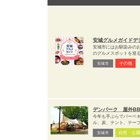
安城グルメガイドデ
安城市にはお馴染みの
のグルメスポットを巡る
その他
安城市
デンパーク 屋外B
今年も手ぶらでバーベ
ル、炭、テント、テーブ
自然・公
安城市