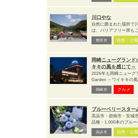
川口やな
自然に囲まれた場所で
は、バリアフリー席もご
自然・公
豊田市
岡崎ニューグランドホテル 
キキの風を感じて～
2026年も岡崎ニューグラ
Garden ～ワイキキ
グルメ
岡崎市
ブルーベリースター
高浜市・碧南市・安城
品種・1,000本のブル
自然・公
高浜市