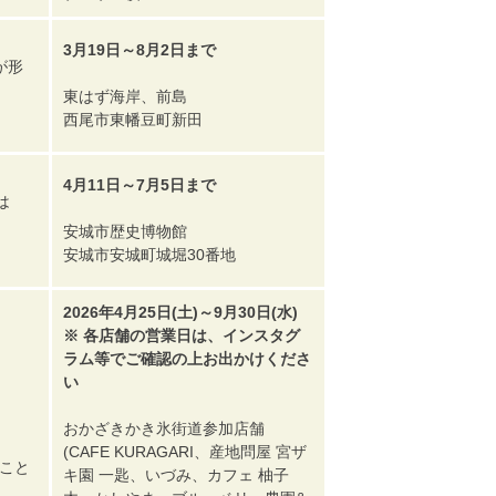
3月19日～8月2日まで
が形
東はず海岸、前島
西尾市東幡豆町新田
4月11日～7月5日まで
は
安城市歴史博物館
安城市安城町城堀30番地
2026年4月25日(土)～9月30日(水)
※ 各店舗の営業日は、インスタグ
ラム等でご確認の上お出かけくださ
い
おかざきかき氷街道参加店舗
(CAFE KURAGARI、産地問屋 宮ザ
こと
キ園 一匙、いづみ、カフェ 柚子