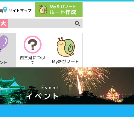
西三河につい
Myたびノート
て
ント