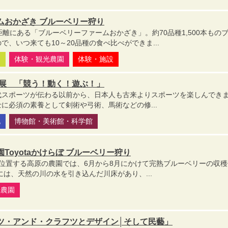
ムおかざき ブルーベリー狩り
距離にある「ブルーベリーファームおかざき」。約70品種1,500本もの
、いつ来ても10～20品種の食べ比べができま...
園
体験・観光農園
体験・施設
画展 「競う！動く！遊ぶ！」
代スポーツが伝わる以前から、日本人も古来よりスポーツを楽しんでき
に必須の素養として剣術や弓術、馬術などの修...
化
博物館・美術館・科学館
Toyotaかけらぼ ブルーベリー狩り
に位置する高原の農園では、6月から8月にかけて完熟ブルーベリーの収
には、天然の川の水を引き込んだ川床があり、...
光農園
ツ・アンド・クラフツとデザイン│そして民藝」