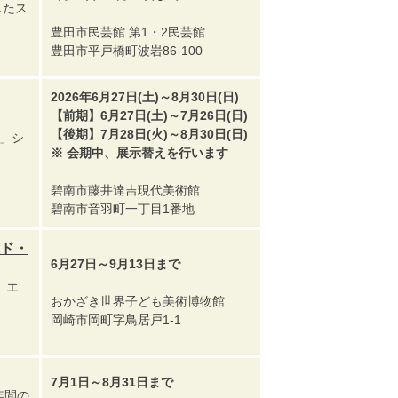
したス
豊田市民芸館 第1・2民芸館
豊田市平戸橋町波岩86-100
2026年6月27日(土)～8月30日(日)
【前期】6月27日(土)～7月26日(日)
【後期】7月28日(火)～8月30日(日)
u」シ
※ 会期中、展示替えを行います
碧南市藤井達吉現代美術館
碧南市音羽町一丁目1番地
ッド・
6月27日～9月13日まで
 エ
おかざき世界子ども美術博物館
岡崎市岡町字鳥居戸1-1
7月1日～8月31日まで
年間の