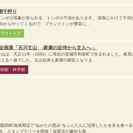
潮干狩り
トンボロ現象が見られる、トンボロ干潟があります。 前島にかけて干潟
向からやってくるので、プランクトンが豊富に...
・アウトドア
企画展「石川丈山 -家康の近侍から文人へ-」
山は、天正11年（1583）に現在の安城市和泉町で生まれました。家系
える一族でした。丈山自身も家康の家臣となりま...
美術館・科学館
額田町地域周辺で"ぬかたの恵み"をふんだんに活用したかき氷を食べる
氷」スタンプラリーを開催！加盟店が趣向を凝...