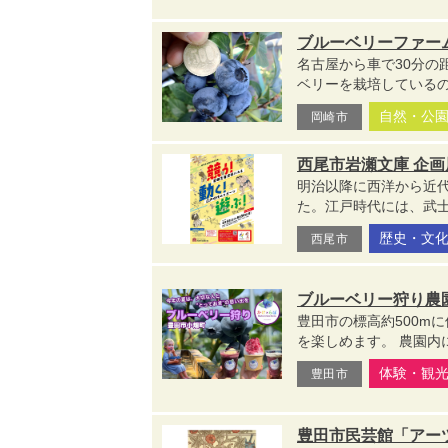
ブルーベリーファー
名古屋から車で30分の
ベリーを栽培しているので
自然・公
岡崎市
西尾市岩瀬文庫 企
明治以降に西洋から近
た。江戸時代には、武士
歴史・文
西尾市
ブルーベリー狩り農園
豊田市の標高約500m
を楽しめます。 農園内
体験・観
豊田市
豊田市民芸館「アー