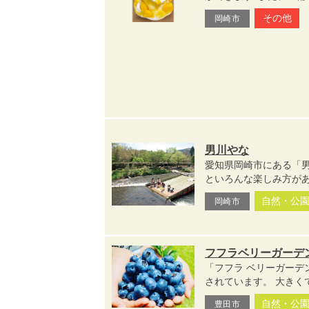
その他
岡崎市
男川やな
愛知県岡崎市にある「
といろんな楽しみ方があ
自然・公
岡崎市
フフラベリーガーデ
「フフラ ベリーガーデ
されています。 大きくて
自然・公
豊田市