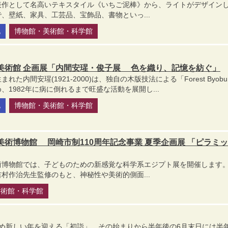
表作として名高いテキスタイル《いちご泥棒》から、ライトがデザイン
、壁紙、家具、工芸品、宝飾品、書物といっ...
化
博物館・美術館・科学館
美術館 企画展「内間安瑆・俊子展 色を織り、記憶を紡ぐ」
た内間安瑆(1921-2000)は、独自の木版技法による「Forest Byob
1982年に病に倒れるまで旺盛な活動を展開し...
化
博物館・美術館・科学館
術博物館 岡崎市制110周年記念事業 夏季企画展 「ピラミ
術博物館では、子どものための新感覚な科学系エジプト展を開催します。
村作治先生監修のもと、神秘性や美術的側面...
美術館・科学館
清め新しい年を迎える「初詣」。その始まりから半年後の6月末日には半