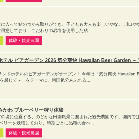
川に入って鮎のつかみ取りができ、子どもも大人も楽しいやな。 川口や
用意しており、こだわりの岩塩を使用した鮎...
園
体験・観光農園
ビアガーデン 2026 気分爽快 Hawaiian Beer Garden 
ンドホテルのビアガーデンがオープン！ 今年は「気分爽快 Hawaiian Be
の風を感じて～」をテーマに、南国気分あふれる...
みかわ ブルーベリー狩り体験
市の境に位置する、のどかな田園風景に囲まれた観光農園です。園内では
ーベリーを栽培しており、時期ごとに品種の食べ...
園
体験・観光農園