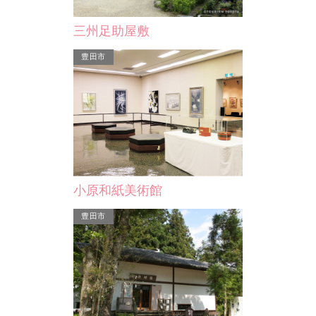
碧南市藤井達吉現代美術館
旧大浜警察
三州足助屋敷
昭和55年竣工の旧商工会議所を増改築
旧大浜警察署の
している。外観は透明感あるガラスと
当時岡崎警察
豊田市
墨色タイル張りで、現代…
建てられたの
小原和紙美術館
豊田市