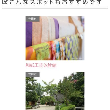
豊田市
宝珠寺
九重みりん
天文年間羽城の主長田重元は城の東南
三河みりん発
治20年7月に
の角に宝珠寺を建立。 後に鎮守の稲
は国の登録有
署として庁舎が
荷を有縁の医聖「永田徳…
り、過去皇室
 …
和紙工芸体験館
碧南市
碧南市
豊田市