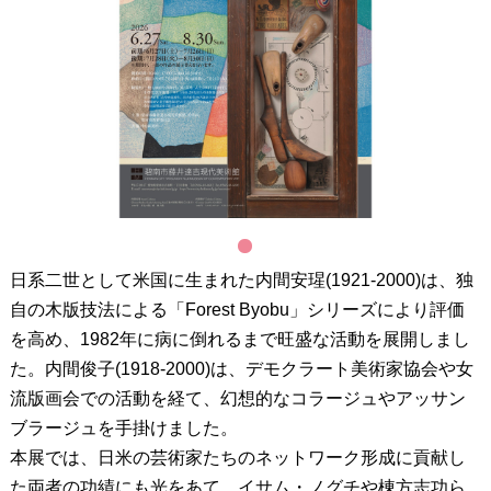
1
日系二世として米国に生まれた内間安瑆(1921-2000)は、独
自の木版技法による「Forest Byobu」シリーズにより評価
を高め、1982年に病に倒れるまで旺盛な活動を展開しまし
た。内間俊子(1918-2000)は、デモクラート美術家協会や女
流版画会での活動を経て、幻想的なコラージュやアッサン
ブラージュを手掛けました。
本展では、日米の芸術家たちのネットワーク形成に貢献し
た両者の功績にも光をあて、イサム・ノグチや棟方志功ら