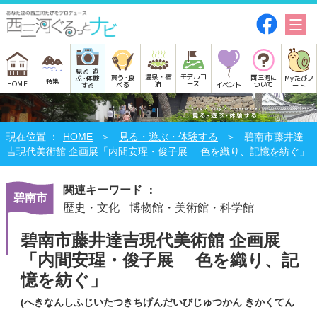
見る･遊
モデルコ
温泉・宿
買う･食
西三河に
Myたびノ
ぶ･体験
特集
HOME
ース
泊
べる
イベント
ついて
ート
する
HOME
見る・遊ぶ・体験する
碧南市藤井達
吉現代美術館 企画展「内間安瑆・俊子展 色を織り、記憶を紡ぐ」
関連キーワード ：
碧南市
歴史・文化
博物館・美術館・科学館
碧南市藤井達吉現代美術館 企画展
「内間安瑆・俊子展 色を織り、記
憶を紡ぐ」
(へきなんしふじいたつきちげんだいびじゅつかん きかくてん