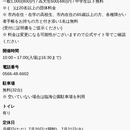
一般1,000(800)円 / 高大生600(480)円 / 中学生以下無料
※ ( )は20名以上の団体料金
※ 市内在住・在学の高校生、市内在住の65歳以上の方、各種障がい
者手帳をお持ちの方と付き添い1名は無料
(受付に証明書をご提示ください)
※ 料金は変更になる可能性がございますので公式サイト等でご確認
ください
開催時間
10:00～17:00(入場は16:30まで)
電話番号
0566-48-6602
駐車場
無料(32台)
※ 空いていない場合は臨海公園駐車場を利用
トイレ
有り
定休日
月曜日(ただし7月20日は開館)、7月21日(火)