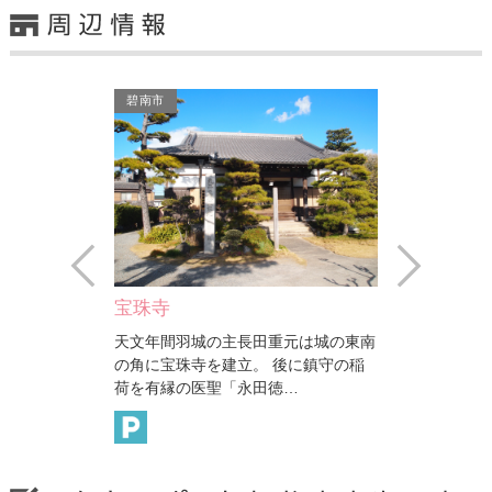
碧南市
碧南市
Prev
Next
九重みりん時代館
碧南市藤井
重元は城の東南
三河みりん発祥の醸造元で、「大蔵」
昭和55年竣
後に鎮守の稲
は国の登録有形文化財に登録されてお
している。外
徳…
り、過去皇室関係者も時…
墨色タイル張
碧南市
碧南市