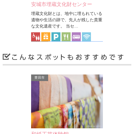
安城市埋蔵文化財センター
埋蔵文化財とは、地中に埋もれている
山一族の和田親平
遺物や生活の跡で、先人が残した貴重
別名を森城とい
な文化遺産です。 当セ…
山…
安城市
豊田市
安城市歴史博物館
徳川家康の源流である、松平松平家の
居城であった安祥城址に隣接した土地
を整備して建てられた博…