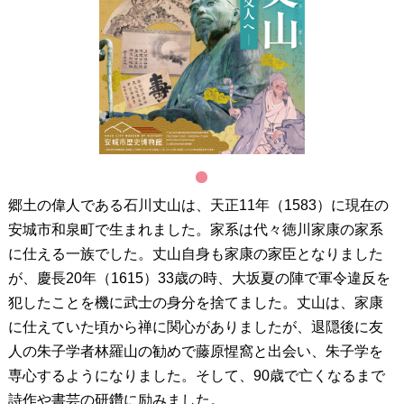
1
郷土の偉人である石川丈山は、天正11年（1583）に現在の
安城市和泉町で生まれました。家系は代々徳川家康の家系
に仕える一族でした。丈山自身も家康の家臣となりました
が、慶長20年（1615）33歳の時、大坂夏の陣で軍令違反を
犯したことを機に武士の身分を捨てました。丈山は、家康
に仕えていた頃から禅に関心がありましたが、退隠後に友
人の朱子学者林羅山の勧めで藤原惺窩と出会い、朱子学を
専心するようになりました。そして、90歳で亡くなるまで
詩作や書芸の研鑽に励みました。