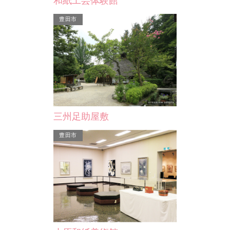
和紙工芸体験館
安城市
豊田市
安城市民ギャラリー
三州足助屋敷
、松平松平家の
年3～4回程度の企画展のほか、美術に
に隣接した土地
関する表現の発表の場として、個人、
豊田市
博…
グループ、団体など安城…