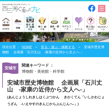
見る･遊
モデルコ
温泉・宿
買う･食
西三河に
Myたびノ
ぶ･体験
特集
HOME
ース
泊
べる
イベント
ついて
ート
する
HOME
見る・遊ぶ・体験する
安城市歴史博
物館 企画展「石川丈山 -家康の近侍から文人へ-」
関連キーワード ：
安城市
博物館・美術館・科学館
安城市歴史博物館 企画展「石川丈
山 -家康の近侍から文人へ-」
(あんじょうしれきしはくぶつかん きかくてん「いしかわじょ
うざん -いえやすのきんじからぶんじんへ-」)