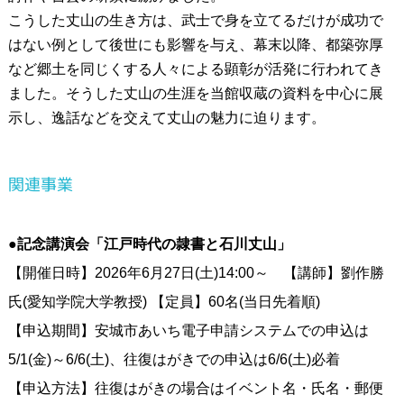
こうした丈山の生き方は、武士で身を立てるだけが成功で
はない例として後世にも影響を与え、幕末以降、都築弥厚
など郷土を同じくする人々による顕彰が活発に行われてき
ました。そうした丈山の生涯を当館収蔵の資料を中心に展
示し、逸話などを交えて丈山の魅力に迫ります。
関連事業
●記念講演会「江戸時代の隷書と石川丈山」
【開催日時】2026年6月27日(土)14:00～ 【講師】劉作勝
氏(愛知学院大学教授) 【定員】60名(当日先着順)
【申込期間】安城市あいち電子申請システムでの申込は
5/1(金)～6/6(土)、往復はがきでの申込は6/6(土)必着
【申込方法】往復はがきの場合はイベント名・氏名・郵便