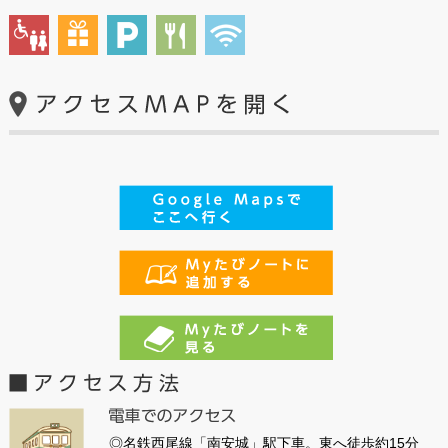
◎名鉄西尾線「南安城」駅下車。東へ徒歩約15分