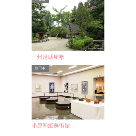
り、動物と遊べるふれあい動…
三州足助屋敷
豊田市
小原和紙美術館