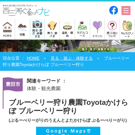
見る･遊
モデルコ
温泉・宿
買う･食
西三河に
Myたびノ
ぶ･体験
特集
HOME
ース
泊
べる
イベント
ついて
ート
する
HOME
見る・遊ぶ・体験する
ブルーベリー
狩り農園Toyotaかけらぼ ブルーベリー狩り
関連キーワード ：
豊田市
体験・観光農園
ブルーベリー狩り農園Toyotaかけら
ぼ ブルーベリー狩り
(ぶるーべりーがりのうえんとよたかけらぼ ぶるーべりーがり)