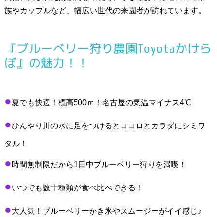
族やカップルなど、幅広い世代の来園者が訪れています。
『ブルーベリー狩り農園Toyotaかけら
ぼ』の魅力！！
●
夏でも快適！標高500ｍ！名古屋の気温マイナス4℃
●
ひんやり川の水に足をつけるとココロとカラダにシミワ
タル！
●
時間無制限だから1日中ブルーベリー狩りを満喫！
●
いつでも数十種類が食べ比べできる！
●
大人気！ブルーベリーかき氷やスムージーがイイ感じ♪