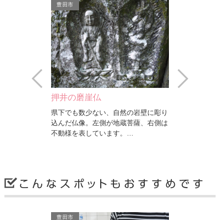
豊田市
豊田市
Prev
Next
押井の磨崖仏
宝田山 昌
置し、標高
県下でも数少ない、自然の岩壁に彫り
愛知県指定文
頂にあります。
込んだ仏像。左側が地蔵菩薩、右側は
像
、コナラ…
不動様を表しています。…
豊田市
豊田市
豊田市