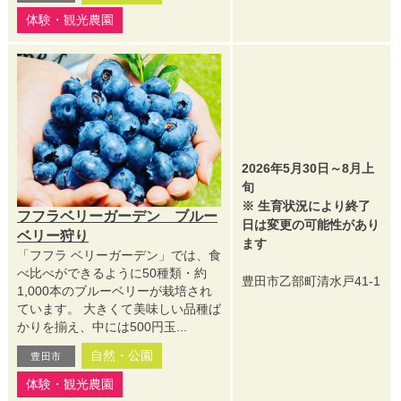
体験・観光農園
2026年5月30日～8月上
旬
※ 生育状況により終了
フフラベリーガーデン ブルー
日は変更の可能性があり
ベリー狩り
ます
「フフラ ベリーガーデン」では、食
べ比べができるように50種類・約
豊田市乙部町清水戸41-1
1,000本のブルーベリーが栽培され
ています。 大きくて美味しい品種ば
かりを揃え、中には500円玉...
自然・公園
豊田市
体験・観光農園