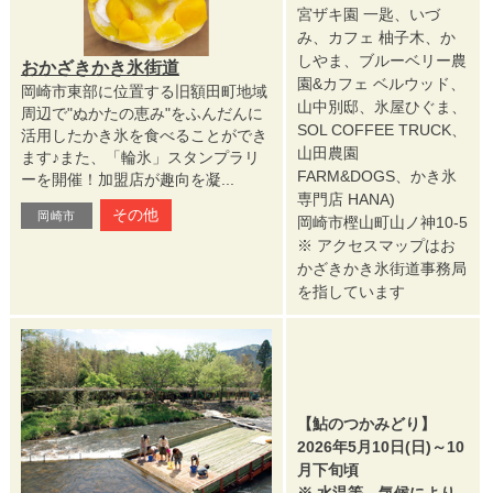
宮ザキ園 一匙、いづ
み、カフェ 柚子木、か
しやま、ブルーベリー農
おかざきかき氷街道
園&カフェ ベルウッド、
岡崎市東部に位置する旧額田町地域
山中別邸、氷屋ひぐま、
周辺で"ぬかたの恵み"をふんだんに
SOL COFFEE TRUCK、
活用したかき氷を食べることができ
山田農園
ます♪また、「輪氷」スタンプラリ
FARM&DOGS、かき氷
ーを開催！加盟店が趣向を凝...
専門店 HANA)
その他
岡崎市
岡崎市樫山町山ノ神10-5
※ アクセスマップはお
かざきかき氷街道事務局
を指しています
【鮎のつかみどり】
2026年5月10日(日)～10
月下旬頃