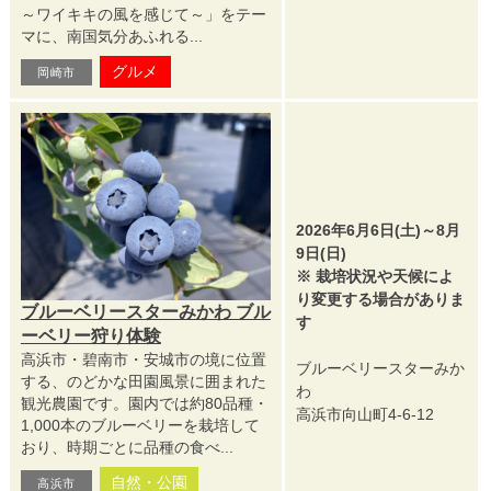
～ワイキキの風を感じて～」をテー
マに、南国気分あふれる...
グルメ
岡崎市
2026年6月6日(土)～8月
9日(日)
※ 栽培状況や天候によ
り変更する場合がありま
ブルーベリースターみかわ ブル
す
ーベリー狩り体験
高浜市・碧南市・安城市の境に位置
ブルーベリースターみか
する、のどかな田園風景に囲まれた
わ
観光農園です。園内では約80品種・
高浜市向山町4-6-12
1,000本のブルーベリーを栽培して
おり、時期ごとに品種の食べ...
自然・公園
高浜市