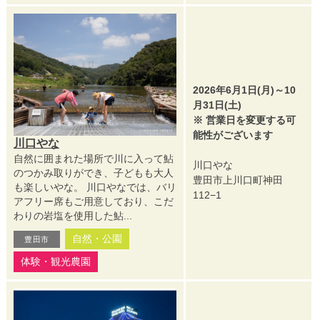
2026年6月1日(月)～10
月31日(土)
※ 営業日を変更する可
能性がございます
川口やな
自然に囲まれた場所で川に入って鮎
川口やな
のつかみ取りができ、子どもも大人
豊田市上川口町神田
も楽しいやな。 川口やなでは、バリ
112−1
アフリー席もご用意しており、こだ
わりの岩塩を使用した鮎...
自然・公園
豊田市
体験・観光農園