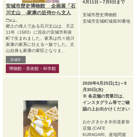
4月11日～7月5日まで
安城市歴史博物館 企画展「石
川丈山 -家康の近侍から文人
安城市歴史博物館
へ-」
安城市安城町城堀30番地
郷土の偉人である石川丈山は、天正
11年（1583）に現在の安城市和泉
町で生まれました。家系は代々徳川
家康の家系に仕える一族でした。丈
山自身も家康の家臣となりま...
安城市
博物館・美術館・科学館
2026年4月25日(土)～9
月30日(水)
※ 各店舗の営業日は、
インスタグラム等でご確
認の上お出かけください
おかざきかき氷街道参加
店舗 (CAFE
KURAGARI、産地問屋