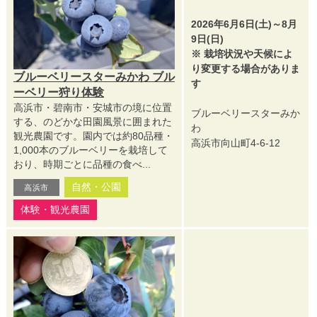
2026年6月6日(土)～8月
9日(日)
※ 栽培状況や天候によ
り変更する場合がありま
ブルーベリースターみかわ ブル
す
ーベリー狩り体験
高浜市・碧南市・安城市の境に位置
ブルーベリースターみか
する、のどかな田園風景に囲まれた
わ
観光農園です。園内では約80品種・
高浜市向山町4-6-12
1,000本のブルーベリーを栽培して
おり、時期ごとに品種の食べ...
自然・公園
高浜市
体験・観光農園