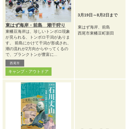
3月19日～8月2日まで
東はず海岸・前島 潮干狩り
東はず海岸、前島
東幡豆海岸は、珍しいトンボロ現象
西尾市東幡豆町新田
が見られる、トンボロ干潟がありま
す。 前島にかけて干潟が形成され、
潮の流れが2方向からやってくるの
で、プランクトンが豊富に...
西尾市
キャンプ・アウトドア