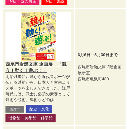
体験・観光農園
体験・施設
6月6日～8月30日まで
西尾市岩瀬文庫 企画展 「競
西尾市岩瀬文庫 2階企画
う！動く！遊ぶ！」
展示室
明治以降に西洋から近代スポーツが
西尾市亀沢町480
伝わる以前から、日本人も古来より
スポーツを楽しんできました。江戸
時代には、武士に必須の素養として
剣術や弓術、馬術などの修...
歴史・文化
西尾市
博物館・美術館・科学館