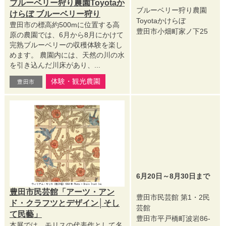
ブルーベリー狩り農園Toyotaか
ブルーベリー狩り農園
けらぼ ブルーベリー狩り
Toyotaかけらぼ
豊田市の標高約500mに位置する高
豊田市小畑町家ノ下25
原の農園では、6月から8月にかけて
完熟ブルーベリーの収穫体験を楽し
めます。 農園内には、天然の川の水
を引き込んだ川床があり、...
体験・観光農園
豊田市
6月20日～8月30日まで
豊田市民芸館「アーツ・アン
豊田市民芸館 第1・2民
ド・クラフツとデザイン│そし
芸館
て民藝」
豊田市平戸橋町波岩86-
本展では、モリスの代表作として名