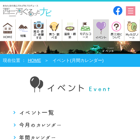
見る･遊
モデルコ
温泉・宿
買う･食
西三河に
Myたびノ
ぶ･体験
特集
HOME
ース
泊
べる
イベント
ついて
ート
する
HOME
イベント(月間カレンダー)