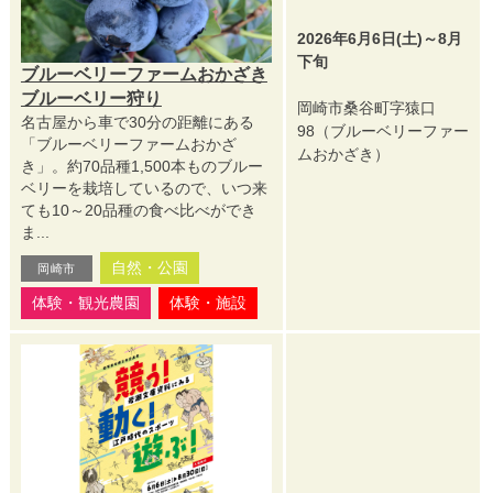
2026年6月6日(土)～8月
下旬
ブルーベリーファームおかざき
ブルーベリー狩り
岡崎市桑谷町字猿口
名古屋から車で30分の距離にある
98（ブルーベリーファー
「ブルーベリーファームおかざ
ムおかざき）
き」。約70品種1,500本ものブルー
ベリーを栽培しているので、いつ来
ても10～20品種の食べ比べができ
ま...
自然・公園
岡崎市
体験・観光農園
体験・施設