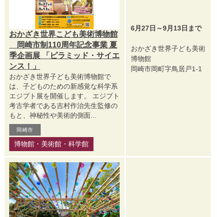
6月27日～9月13日まで
おかざき世界こども美術博物館
岡崎市制110周年記念事業 夏
おかざき世界子ども美術
季企画展 「ピラミッド・サイエ
博物館
ンス！」
岡崎市岡町字鳥居戸1-1
おかざき世界子ども美術博物館で
は、子どものための新感覚な科学系
エジプト展を開催します。 エジプト
考古学者である吉村作治先生監修の
もと、神秘性や美術的側面...
岡崎市
博物館・美術館・科学館