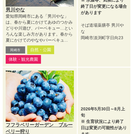
※ 水温等、気候により
終了日が変更になる場合
男川やな
があります
愛知県岡崎市にある「男川やな」
は、春から夏にかけてあゆのつかみ
そば道場薬膳亭 男川や
どりや川遊び、バーベキュー…とい
な
ろんな楽しみ方があります。春から
岡崎市淡渕町字日向23
夏にかけてのやなやバーベキュ...
自然・公園
岡崎市
体験・観光農園
2026年5月30日～8月上
旬
※ 生育状況により終了
フフラベリーガーデン ブルー
日は変更の可能性があり
ベリー狩り