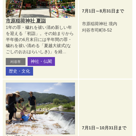
7月1日～8月31日まで
市原稲荷神社 夏詣
市原稲荷神社 境内
1年の罪・穢れを祓い清め新しい年
刈谷市司町8-52
を迎える「初詣」。その始まりから
半年後の6月末日には半年間の罪・
穢れを祓い清める「夏越大祓式(な
ごしのおおはらいしき)」を経...
神社・仏閣
刈谷市
歴史・文化
7月1日～10月31日まで