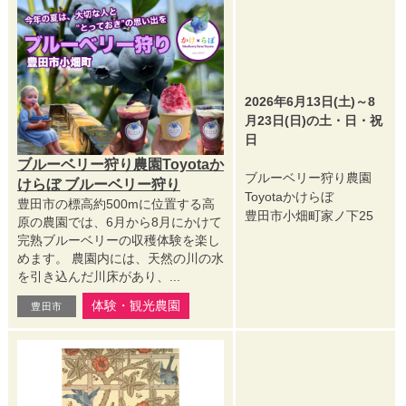
2026年6月13日(土)～8
月23日(日)の土・日・祝
日
ブルーベリー狩り農園Toyotaか
ブルーベリー狩り農園
けらぼ ブルーベリー狩り
Toyotaかけらぼ
豊田市の標高約500mに位置する高
豊田市小畑町家ノ下25
原の農園では、6月から8月にかけて
完熟ブルーベリーの収穫体験を楽し
めます。 農園内には、天然の川の水
を引き込んだ川床があり、...
体験・観光農園
豊田市