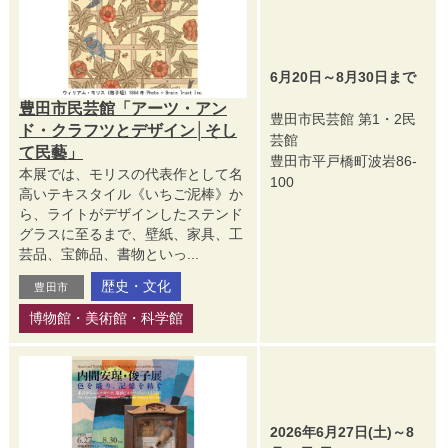
6月20日～8月30日まで
豊田市民芸館「アーツ・アン
豊田市民芸館 第1・2民
ド・クラフツとデザイン│そし
芸館
て民藝」
豊田市平戸橋町波岩86-
本展では、モリスの代表作として名
100
高いテキスタイル《いちご泥棒》か
ら、ライトがデザインしたステンド
グラスに至るまで、壁紙、家具、工
芸品、宝飾品、書物といっ...
歴史・文化
豊田市
博物館・美術館・科学館
2026年6月27日(土)～8