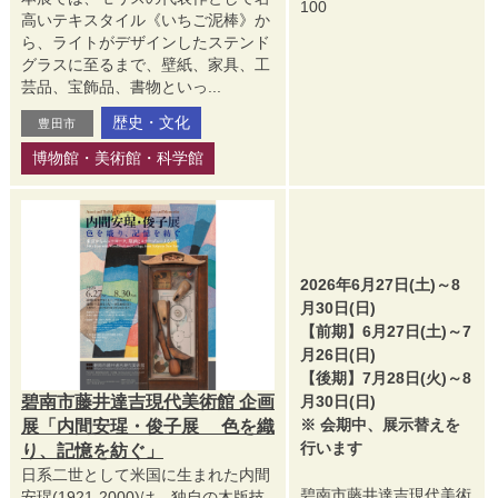
100
高いテキスタイル《いちご泥棒》か
ら、ライトがデザインしたステンド
グラスに至るまで、壁紙、家具、工
芸品、宝飾品、書物といっ...
歴史・文化
豊田市
博物館・美術館・科学館
2026年6月27日(土)～8
月30日(日)
【前期】6月27日(土)～7
月26日(日)
【後期】7月28日(火)～8
碧南市藤井達吉現代美術館 企画
月30日(日)
※ 会期中、展示替えを
展「内間安瑆・俊子展 色を織
行います
り、記憶を紡ぐ」
日系二世として米国に生まれた内間
碧南市藤井達吉現代美術
安瑆(1921-2000)は、独自の木版技