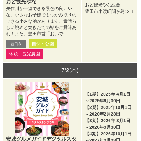
おど観光やな
おど観光やな組合
矢作川が一望できる景色の良いや
豊田市小渡町間ヶ島12-1
な。小さなお子様でもつかみ取りの
できる小さな池があります。素晴ら
しい眺めと焼きたての鮎をご賞味あ
れ！また、豊田市営「おいで...
自然・公園
豊田市
体験・観光農園
7/2(木)
【1期】2025年 4月1日
～2025年9月30日
【2期】2025年10月1日
～2026年2月28日
【3期】2026年 3月1日
～2026年9月30日
【4期】2026年10月1日
安城グルメガイドデジタルスタ
～2027年2月28日