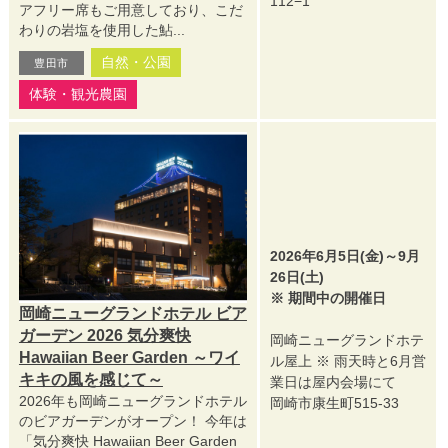
112−1
アフリー席もご用意しており、こだ
わりの岩塩を使用した鮎...
自然・公園
豊田市
体験・観光農園
2026年6月5日(金)～9月
26日(土)
※ 期間中の開催日
岡崎ニューグランドホテル ビア
ガーデン 2026 気分爽快
岡崎ニューグランドホテ
Hawaiian Beer Garden ～ワイ
ル屋上 ※ 雨天時と6月営
キキの風を感じて～
業日は屋内会場にて
2026年も岡崎ニューグランドホテル
岡崎市康生町515-33
のビアガーデンがオープン！ 今年は
「気分爽快 Hawaiian Beer Garden