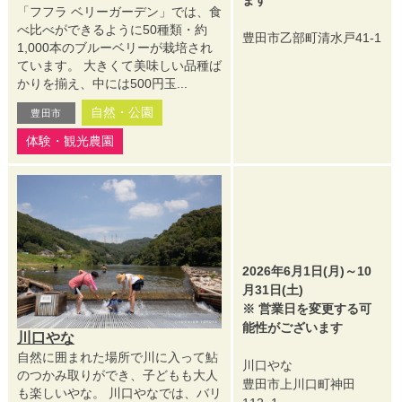
ます
「フフラ ベリーガーデン」では、食
べ比べができるように50種類・約
豊田市乙部町清水戸41-1
1,000本のブルーベリーが栽培され
ています。 大きくて美味しい品種ば
かりを揃え、中には500円玉...
自然・公園
豊田市
体験・観光農園
2026年6月1日(月)～10
月31日(土)
※ 営業日を変更する可
能性がございます
川口やな
自然に囲まれた場所で川に入って鮎
川口やな
のつかみ取りができ、子どもも大人
豊田市上川口町神田
も楽しいやな。 川口やなでは、バリ