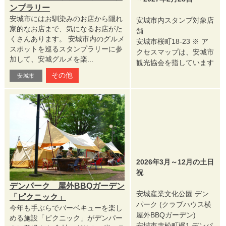
ンプラリー
安城市にはお馴染みのお店から隠れ
安城市内スタンプ対象店
家的なお店まで、気になるお店がた
舗
くさんあります。 安城市内のグルメ
安城市桜町18-23 ※ ア
スポットを巡るスタンプラリーに参
クセスマップは、安城市
加して、安城グルメを楽...
観光協会を指しています
その他
安城市
2026年3月～12月の土日
祝
デンパーク 屋外BBQガーデン
安城産業文化公園 デン
「ピクニック」
パーク (クラブハウス横
今年も手ぶらでバーベキューを楽し
屋外BBQガーデン)
める施設「ピクニック」がデンパー
安城市赤松町梶1 デンパ