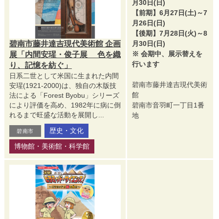
月30日(日)
【前期】6月27日(土)～7
月26日(日)
【後期】7月28日(火)～8
碧南市藤井達吉現代美術館 企画
月30日(日)
※ 会期中、展示替えを
展「内間安瑆・俊子展 色を織
行います
り、記憶を紡ぐ」
日系二世として米国に生まれた内間
碧南市藤井達吉現代美術
安瑆(1921-2000)は、独自の木版技
館
法による「Forest Byobu」シリーズ
により評価を高め、1982年に病に倒
碧南市音羽町一丁目1番
れるまで旺盛な活動を展開し...
地
歴史・文化
碧南市
博物館・美術館・科学館