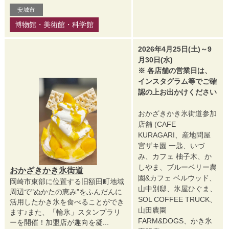
安城市
博物館・美術館・科学館
2026年4月25日(土)～9
月30日(水)
※ 各店舗の営業日は、
インスタグラム等でご確
認の上お出かけください
おかざきかき氷街道参加
店舗 (CAFE
KURAGARI、産地問屋
宮ザキ園 一匙、いづ
み、カフェ 柚子木、か
しやま、ブルーベリー農
おかざきかき氷街道
園&カフェ ベルウッド、
岡崎市東部に位置する旧額田町地域
山中別邸、氷屋ひぐま、
周辺で"ぬかたの恵み"をふんだんに
SOL COFFEE TRUCK、
活用したかき氷を食べることができ
山田農園
ます♪また、「輪氷」スタンプラリ
FARM&DOGS、かき氷
ーを開催！加盟店が趣向を凝...