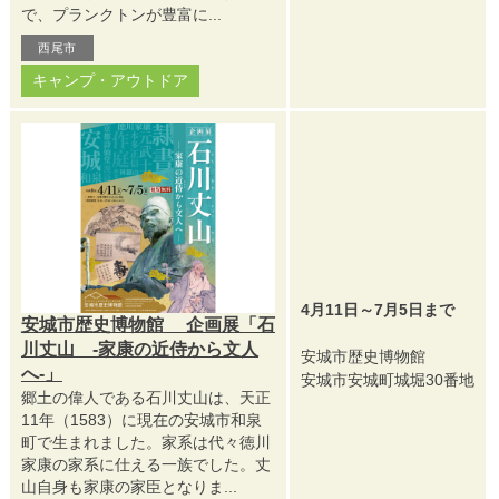
で、プランクトンが豊富に...
西尾市
キャンプ・アウトドア
4月11日～7月5日まで
安城市歴史博物館 企画展「石
川丈山 -家康の近侍から文人
安城市歴史博物館
へ-」
安城市安城町城堀30番地
郷土の偉人である石川丈山は、天正
11年（1583）に現在の安城市和泉
町で生まれました。家系は代々徳川
家康の家系に仕える一族でした。丈
山自身も家康の家臣となりま...