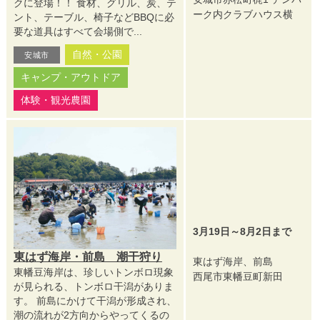
クに登場！！ 食材、グリル、炭、テ
ーク内クラブハウス横
ント、テーブル、椅子などBBQに必
要な道具はすべて会場側で...
自然・公園
安城市
キャンプ・アウトドア
体験・観光農園
3月19日～8月2日まで
東はず海岸・前島 潮干狩り
東はず海岸、前島
東幡豆海岸は、珍しいトンボロ現象
西尾市東幡豆町新田
が見られる、トンボロ干潟がありま
す。 前島にかけて干潟が形成され、
潮の流れが2方向からやってくるの