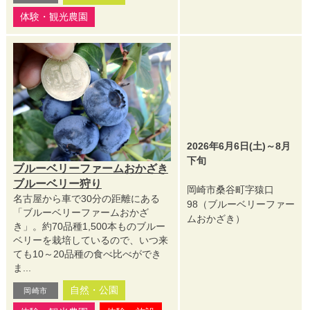
体験・観光農園
2026年6月6日(土)～8月
下旬
ブルーベリーファームおかざき
ブルーベリー狩り
岡崎市桑谷町字猿口
名古屋から車で30分の距離にある
98（ブルーベリーファー
「ブルーベリーファームおかざ
ムおかざき）
き」。約70品種1,500本ものブルー
ベリーを栽培しているので、いつ来
ても10～20品種の食べ比べができ
ま...
自然・公園
岡崎市