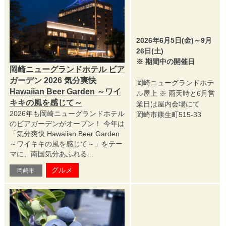
2026年6月5日(金)～9月
26日(土)
※ 期間中の開催日
岡崎ニューグランドホテル ビア
ガーデン 2026 気分爽快
岡崎ニューグランドホテ
Hawaiian Beer Garden ～ワイ
ル屋上 ※ 雨天時と6月営
キキの風を感じて～
業日は屋内会場にて
2026年も岡崎ニューグランドホテル
岡崎市康生町515-33
のビアガーデンがオープン！ 今年は
「気分爽快 Hawaiian Beer Garden
～ワイキキの風を感じて～」をテー
マに、南国気分あふれる...
グルメ
岡崎市