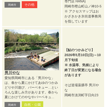
専門店 HANA)
その他
岡崎市
岡崎市樫山町山ノ神10-5
※ アクセスマップはお
かざきかき氷街道事務局
を指しています
【鮎のつかみどり】
2026年5月10日(日)～10
月下旬頃
※ 水温等、気候により
終了日が変更になる場合
男川やな
があります
愛知県岡崎市にある「男川やな」
は、春から夏にかけてあゆのつかみ
そば道場薬膳亭 男川や
どりや川遊び、バーベキュー…とい
な
ろんな楽しみ方があります。春から
岡崎市淡渕町字日向23
夏にかけてのやなやバーベキュ...
自然・公園
岡崎市