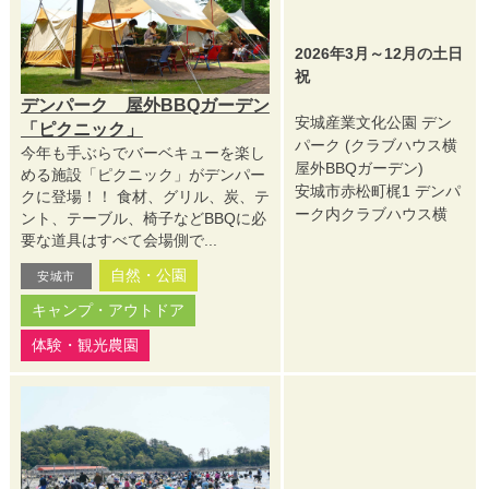
2026年3月～12月の土日
祝
デンパーク 屋外BBQガーデン
安城産業文化公園 デン
「ピクニック」
パーク (クラブハウス横
今年も手ぶらでバーベキューを楽し
屋外BBQガーデン)
める施設「ピクニック」がデンパー
安城市赤松町梶1 デンパ
クに登場！！ 食材、グリル、炭、テ
ーク内クラブハウス横
ント、テーブル、椅子などBBQに必
要な道具はすべて会場側で...
自然・公園
安城市
キャンプ・アウトドア
体験・観光農園