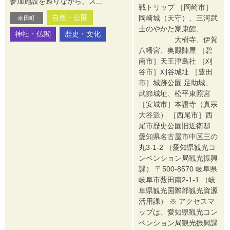
参加施設を巡りながら、ス...
戦トリップ ［岡崎市］
自然・公園
岡崎城（天守）、三河武
幸田町
士のやかた家康館、
神社・仏閣
歴史・文化
大樹寺、伊賀
八幡宮、奥殿陣屋 ［碧
南市］天王津島社 ［刈
谷市］刈谷城址 ［豊田
市］城跡公園 足助城、
武節城址、松平東照宮
［安城市］本證寺（真宗
大谷派） ［西尾市］西
尾市歴史公園旧近衛邸
愛知県名古屋市中区三の
丸3-1-2 （愛知県観光コ
ンベンション局観光振興
課） 〒500-8570 岐阜県
岐阜市薮田南2-1-1 （岐
阜県観光国際部観光資源
活用課） ※ アクセスマ
ップは、愛知県観光コン
ベンション局観光振興課