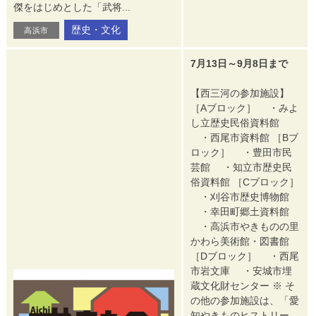
傑をはじめとした「武将...
歴史・文化
高浜市
7月13日～9月8日まで
【西三河の参加施設】
［Aブロック］ ・みよ
し立歴史民俗資料館
・西尾市資料館 ［Bブ
ロック］ ・豊田市民
芸館 ・知立市歴史民
俗資料館 ［Cブロック］
・刈谷市歴史博物館
・幸田町郷土資料館
・高浜市やきものの里
かわら美術館・図書館
［Dブロック］ ・西尾
市岩文庫 ・安城市埋
蔵文化財センター ※ そ
の他の参加施設は、「愛
知やきものヒストリー