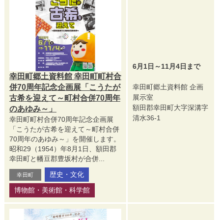
6月1日～11月4日まで
幸田町郷土資料館 幸田町町村合
併70周年記念企画展「こうたが
幸田町郷土資料館 企画
展示室
古希を迎えて～町村合併70周年
額田郡幸田町大字深溝字
のあゆみ～」
清水36-1
幸田町町村合併70周年記念企画展
「こうたが古希を迎えて～町村合併
70周年のあゆみ～」を開催します。
昭和29（1954）年8月1日、額田郡
幸田町と幡豆郡豊坂村が合併...
歴史・文化
幸田町
博物館・美術館・科学館