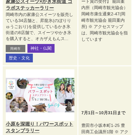
家康公スイーツ×かき氷街道 コ
ート賞の受付】 籠田案
内所（岡崎市観光協会）
ラボステッカーラリー
岡崎市康生通東2-47(岡
岡崎市内の家康公スイーツを販売し
崎市観光協会 籠田案内
ている34店舗と、昇龍氷(のぼりり
ゅうごおり)を提供しているかき氷
所) ※ アクセスマップ
街道の8店舗で、スイーツやかき氷
は、岡崎市観光協会を指
を購入すると、オカザえもんス...
しています
神社・仏閣
岡崎市
歴史・文化
7月1日～10月31日まで
小原を深堀り！パワースポット
豊田市小坂本町1-25 豊
スタンプラリー
田商工会議所1階 ※ アク