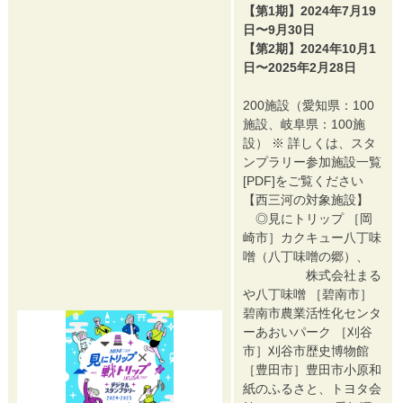
【第1期】2024年7月19
日〜9月30日
【第2期】2024年10月1
日〜2025年2月28日
200施設（愛知県：100
施設、岐阜県：100施
設） ※ 詳しくは、スタ
ンプラリー参加施設一覧
[PDF]をご覧ください
【西三河の対象施設】
◎見にトリップ ［岡
崎市］カクキュー八丁味
噌（八丁味噌の郷）、
株式会社まる
や八丁味噌 ［碧南市］
碧南市農業活性化センタ
ーあおいパーク ［刈谷
市］刈谷市歴史博物館
［豊田市］豊田市小原和
紙のふるさと、トヨタ会