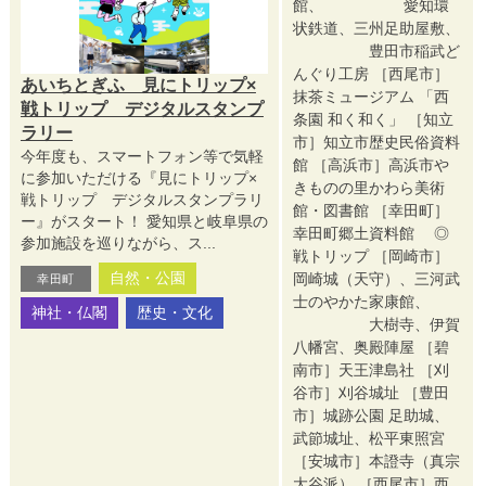
館、 愛知環
状鉄道、三州足助屋敷、
豊田市稲武ど
んぐり工房 ［西尾市］
あいちとぎふ 見にトリップ×
抹茶ミュージアム 「西
戦トリップ デジタルスタンプ
条園 和く和く」 ［知立
ラリー
市］知立市歴史民俗資料
今年度も、スマートフォン等で気軽
館 ［高浜市］高浜市や
に参加いただける『見にトリップ×
きものの里かわら美術
戦トリップ デジタルスタンプラリ
館・図書館 ［幸田町］
ー』がスタート！ 愛知県と岐阜県の
幸田町郷土資料館 ◎
参加施設を巡りながら、ス...
戦トリップ ［岡崎市］
自然・公園
岡崎城（天守）、三河武
幸田町
士のやかた家康館、
神社・仏閣
歴史・文化
大樹寺、伊賀
八幡宮、奥殿陣屋 ［碧
南市］天王津島社 ［刈
谷市］刈谷城址 ［豊田
市］城跡公園 足助城、
武節城址、松平東照宮
［安城市］本證寺（真宗
大谷派） ［西尾市］西