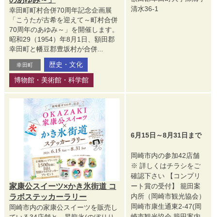
清水36-1
幸田町町村合併70周年記念企画展
「こうたが古希を迎えて～町村合併
70周年のあゆみ～」を開催します。
昭和29（1954）年8月1日、額田郡
幸田町と幡豆郡豊坂村が合併...
歴史・文化
幸田町
博物館・美術館・科学館
6月15日～8月31日まで
岡崎市内の参加42店舗
※ 詳しくはチラシをご
確認下さい 【コンプリ
家康公スイーツ×かき氷街道 コ
ート賞の受付】 籠田案
内所（岡崎市観光協会）
ラボステッカーラリー
岡崎市康生通東2-47(岡
岡崎市内の家康公スイーツを販売し
崎市観光協会 籠田案内