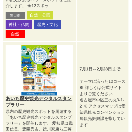
介します。 全12スポッ...
自然・公園
豊田市
神社・仏閣
歴史・文化
自然
7月1日～2月28日まで
テーマに沿った10コース
※ 詳しくは公式サイト
よりご覧ください
あいち歴史観光デジタルスタン
名古屋市中区三の丸3-1-
プラリー
2 ※ アクセスマップは愛
県内の歴史観光スポットを周遊する
知県観光コンベンション
「あいち歴史観光デジタルスタンプ
局観光振興課を指してい
ラリー」を開催します。 愛知県は織
ます
田信長、豊臣秀吉、徳川家康ら三英