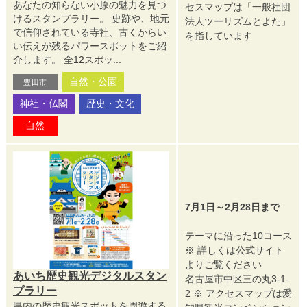
あなたの知らない小原の魅力を見つ
セスマップは「一般社団
けるスタンプラリー。 史跡や、地元
法人ツーリズムとよた」
で信仰されている寺社、古くからい
を指しています
い伝えが残るパワースポットをご紹
介します。 全12スポッ...
自然・公園
豊田市
神社・仏閣
歴史・文化
自然
7月1日～2月28日まで
テーマに沿った10コース
※ 詳しくは公式サイト
よりご覧ください
あいち歴史観光デジタルスタン
名古屋市中区三の丸3-1-
プラリー
2 ※ アクセスマップは愛
県内の歴史観光スポットを周遊する