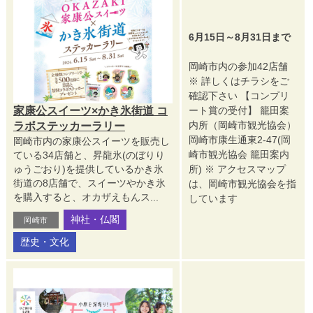
6月15日～8月31日まで
岡崎市内の参加42店舗
※ 詳しくはチラシをご
確認下さい 【コンプリ
家康公スイーツ×かき氷街道 コ
ート賞の受付】 籠田案
内所（岡崎市観光協会）
ラボステッカーラリー
岡崎市康生通東2-47(岡
岡崎市内の家康公スイーツを販売し
崎市観光協会 籠田案内
ている34店舗と、昇龍氷(のぼりり
ゅうごおり)を提供しているかき氷
所) ※ アクセスマップ
街道の8店舗で、スイーツやかき氷
は、岡崎市観光協会を指
を購入すると、オカザえもんス...
しています
神社・仏閣
岡崎市
歴史・文化