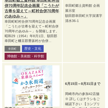
幸田町郷土資料館 幸田町町村合
併70周年記念企画展「こうたが
幸田町郷土資料館 企画
展示室
古希を迎えて～町村合併70周年
額田郡幸田町大字深溝字
のあゆみ～」
清水36-1
幸田町町村合併70周年記念企画展
「こうたが古希を迎えて～町村合併
70周年のあゆみ～」を開催します。
昭和29（1954）年8月1日、額田郡
幸田町と幡豆郡豊坂村が合併...
歴史・文化
幸田町
博物館・美術館・科学館
6月15日～8月31日まで
岡崎市内の参加42店舗
※ 詳しくはチラシをご
確認下さい 【コンプリ