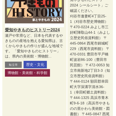
2024 シールシート」ご
確認ください。
刈谷市逢妻町4丁目25-
1（刈谷市歴史博物館）
〒470-0224 みよし市三
愛知やきものヒストリー2024
好町陣取山44-1（みよし
瀬戸や常滑など、日本を代表するや
立歴史民俗資料館） 〒
きものの産地を抱える愛知県は、古
445-0864 西尾市錦城町
くからやきもの作りが盛んな地域で
229（西尾市資料館） 〒
す。 「愛知やきものヒストリー」
470-0331 豊田市平戸橋
は、県内の美術館・博物館...
町波岩86-100（豊田市
歴史・文化
民芸館） 〒472-0053 知
知立市
立市南新地2丁目3-3（知
博物館・美術館・科学館
立市歴史民俗資料館）
〒444-0124 額田郡幸田
町大字深溝字清水36-
1（幸田町郷土資料館）
〒444-1325 高浜市青木
町9-6-18（高浜市やきも
のの里かわら美術館・図
書館） 〒445-0847 西尾