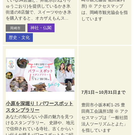
ている34店舗と、昇龍氷(のぼりり
ゅうごおり)を提供しているかき氷
所) ※ アクセスマップ
街道の8店舗で、スイーツやかき氷
は、岡崎市観光協会を指
を購入すると、オカザえもんス...
しています
神社・仏閣
岡崎市
歴史・文化
7月1日～10月31日まで
小原を深堀り！パワースポット
豊田市小坂本町1-25 豊
スタンプラリー
田商工会議所1階 ※ アク
あなたの知らない小原の魅力を見つ
セスマップは「一般社団
けるスタンプラリー。 史跡や、地元
法人ツーリズムとよた」
で信仰されている寺社、古くからい
を指しています
い伝えが残るパワースポットをご紹