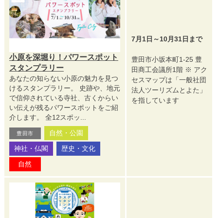
7月1日～10月31日まで
小原を深堀り！パワースポット
豊田市小坂本町1-25 豊
スタンプラリー
田商工会議所1階 ※ アク
あなたの知らない小原の魅力を見つ
セスマップは「一般社団
けるスタンプラリー。 史跡や、地元
法人ツーリズムとよた」
で信仰されている寺社、古くからい
を指しています
い伝えが残るパワースポットをご紹
介します。 全12スポッ...
自然・公園
豊田市
神社・仏閣
歴史・文化
自然