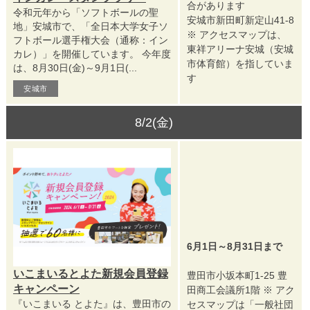
合があります
令和元年から「ソフトボールの聖
安城市新田町新定山41-8
地」安城市で、「全日本大学女子ソ
※ アクセスマップは、
フトボール選手権大会（通称：イン
東祥アリーナ安城（安城
カレ）」を開催しています。 今年度
市体育館）を指していま
は、8月30日(金)～9月1日(...
す
安城市
8/2(金)
6月1日～8月31日まで
いこまいるとよた新規会員登録
豊田市小坂本町1-25 豊
キャンペーン
田商工会議所1階 ※ アク
『いこまいる とよた』は、豊田市の
セスマップは「一般社団