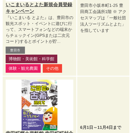
いこまいるとよた新規会員登録
豊田市小坂本町1-25 豊
キャンペーン
田商工会議所1階 ※ アク
『いこまいる とよた』は、豊田市の
セスマップは「一般社団
観光スポット・イベントに遊びに行
法人ツーリズムとよた」
って、スマートフォンなどの端末か
を指しています
らチェックイン(GPSまたは二次元
コード)するとポイントが貯...
豊田市
博物館・美術館・科学館
体験・観光農園
その他
6月1日～11月4日まで