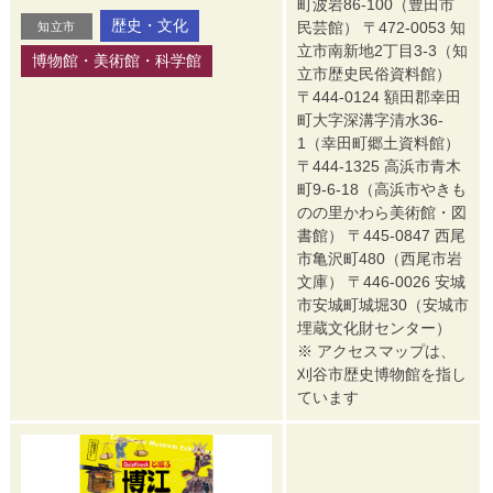
町波岩86-100（豊田市
歴史・文化
民芸館） 〒472-0053 知
知立市
立市南新地2丁目3-3（知
博物館・美術館・科学館
立市歴史民俗資料館）
〒444-0124 額田郡幸田
町大字深溝字清水36-
1（幸田町郷土資料館）
〒444-1325 高浜市青木
町9-6-18（高浜市やきも
のの里かわら美術館・図
書館） 〒445-0847 西尾
市亀沢町480（西尾市岩
文庫） 〒446-0026 安城
市安城町城堀30（安城市
埋蔵文化財センター）
※ アクセスマップは、
刈谷市歴史博物館を指し
ています