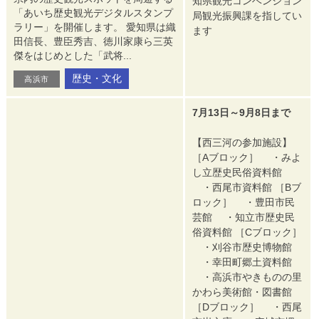
知県観光コンベンション
「あいち歴史観光デジタルスタンプ
局観光振興課を指してい
ラリー」を開催します。 愛知県は織
ます
田信長、豊臣秀吉、徳川家康ら三英
傑をはじめとした「武将...
歴史・文化
高浜市
7月13日～9月8日まで
【西三河の参加施設】
［Aブロック］ ・みよ
し立歴史民俗資料館
・西尾市資料館 ［Bブ
ロック］ ・豊田市民
芸館 ・知立市歴史民
俗資料館 ［Cブロック］
・刈谷市歴史博物館
・幸田町郷土資料館
・高浜市やきものの里
かわら美術館・図書館
［Dブロック］ ・西尾