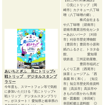
【西三河の対象施設】
◎見にトリップ ［岡
崎市］カクキュー八丁味
噌（八丁味噌の郷）、
株式会社まる
や八丁味噌 ［碧南市］
碧南市農業活性化センタ
ーあおいパーク ［刈谷
市］刈谷市歴史博物館
［豊田市］豊田市小原和
紙のふるさと、トヨタ会
館、 愛知環
状鉄道、三州足助屋敷、
豊田市稲武ど
んぐり工房 ［西尾市］
あいちとぎふ 見にトリップ×
抹茶ミュージアム 「西
戦トリップ デジタルスタンプ
条園 和く和く」 ［知立
ラリー
市］知立市歴史民俗資料
今年度も、スマートフォン等で気軽
館 ［高浜市］高浜市や
に参加いただける『見にトリップ×
きものの里かわら美術
戦トリップ デジタルスタンプラリ
館・図書館 ［幸田町］
ー』がスタート！ 愛知県と岐阜県の
幸田町郷土資料館 ◎