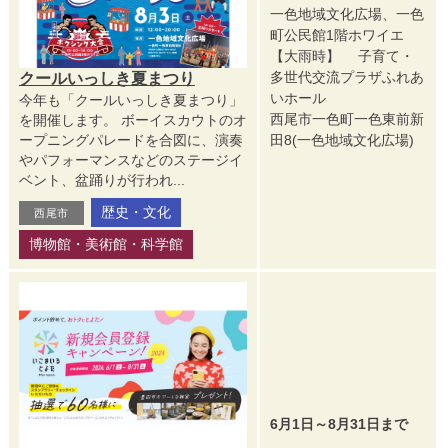
一色地域文化広場、一色
町公民館1階ホワイエ
【大雨時】 子育て・
多世代交流プラザふれあ
クールいっしき夏まつり
いホール
今年も「クールいっしき夏まつり」
西尾市一色町一色東前新
を開催します。 ボーイスカウトのオ
ープニングパレードを合図に、演奏
田8(一色地域文化広場)
やパフォーマンスなどのステージイ
ベント、盆踊りが行われ...
歴史・文化
西尾市
博物館・美術館・科学館
6月1日～8月31日まで