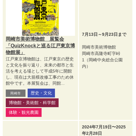
7月13日～9月23日まで
岡崎市美術博物館 展覧会
「QuizKnockと巡る江戸東京博
岡崎市美術博物館
物館展」
岡崎市高隆寺町字峠
江戸東京博物館は、江戸東京の歴史
1（岡崎中央総合公園
と文化を振り返り、未来の都市と生
内）
活を考える場として平成5年に開館
し、現在は大規模改修工事のため休
館中です。本展覧会は、同館...
歴史・文化
岡崎市
博物館・美術館・科学館
体験・観光農園
2024年7月19日〜2025
年2月28日