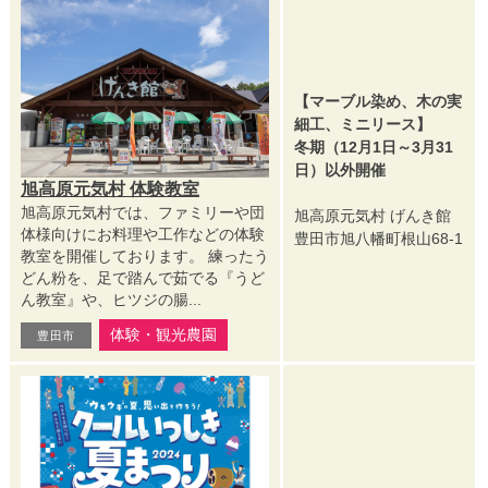
【マーブル染め、木の実
細工、ミニリース】
冬期（12月1日～3月31
日）以外開催
旭高原元気村 体験教室
旭高原元気村では、ファミリーや団
旭高原元気村 げんき館
体様向けにお料理や工作などの体験
豊田市旭八幡町根山68-1
教室を開催しております。 練ったう
どん粉を、足で踏んで茹でる『うど
ん教室』や、ヒツジの腸...
体験・観光農園
豊田市