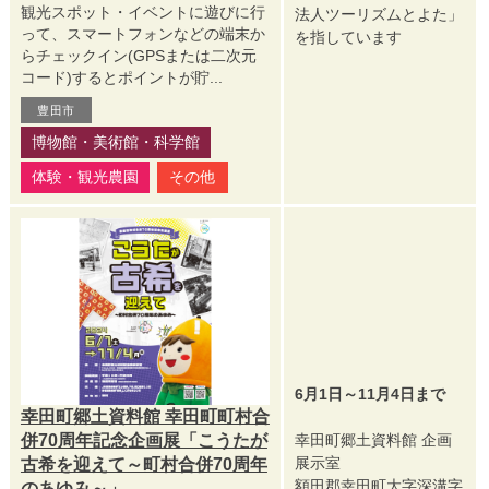
観光スポット・イベントに遊びに行
法人ツーリズムとよた」
って、スマートフォンなどの端末か
を指しています
らチェックイン(GPSまたは二次元
コード)するとポイントが貯...
豊田市
博物館・美術館・科学館
体験・観光農園
その他
6月1日～11月4日まで
幸田町郷土資料館 幸田町町村合
併70周年記念企画展「こうたが
幸田町郷土資料館 企画
展示室
古希を迎えて～町村合併70周年
額田郡幸田町大字深溝字
のあゆみ～」