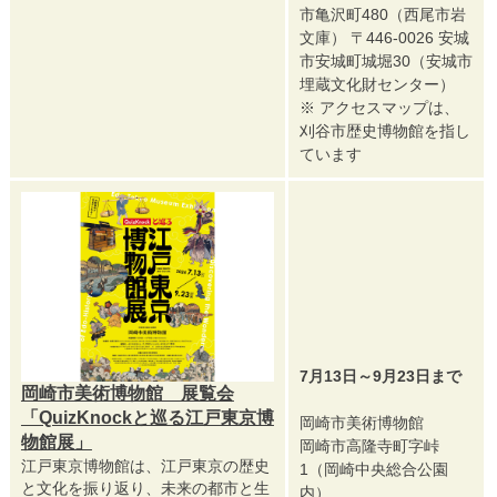
市亀沢町480（西尾市岩
文庫） 〒446-0026 安城
市安城町城堀30（安城市
埋蔵文化財センター）
※ アクセスマップは、
刈谷市歴史博物館を指し
ています
7月13日～9月23日まで
岡崎市美術博物館 展覧会
「QuizKnockと巡る江戸東京博
岡崎市美術博物館
物館展」
岡崎市高隆寺町字峠
江戸東京博物館は、江戸東京の歴史
1（岡崎中央総合公園
と文化を振り返り、未来の都市と生
内）