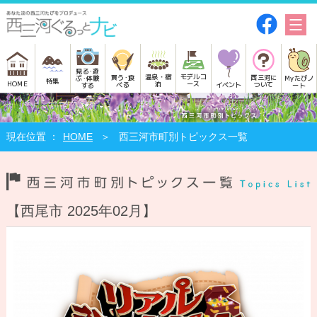
見る･遊
モデルコ
温泉・宿
買う･食
西三河に
Myたびノ
ぶ･体験
特集
HOME
ース
泊
べる
イベント
ついて
ート
する
HOME
西三河市町別トピックス一覧
【西尾市 2025年02月】