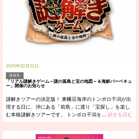
2025年02月21日
西尾市
「リアル謎解きゲーム～謎の孤島と宝の地図～＆海鮮バーベキュ
ー」開催のお知らせ
謎解きツアーの決定版！ 東幡豆海岸のトンボロ干潟が出
現する日に、沖にある「前島」に渡り「宝探し」を楽し
む本格謎解きツアーです。 トンボロ干潟を…
続きを読む