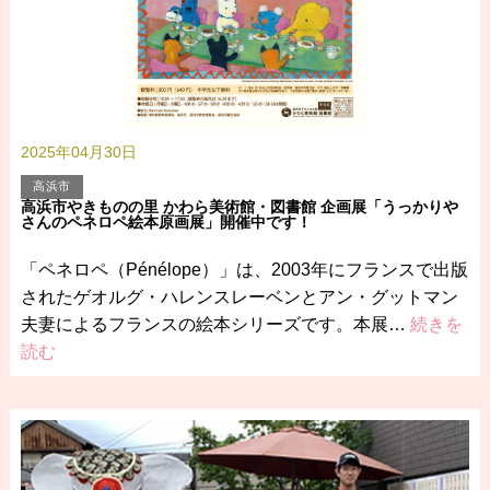
2025年04月30日
高浜市
高浜市やきものの里 かわら美術館・図書館 企画展「うっかりや
さんのペネロペ絵本原画展」開催中です！
「ペネロペ（Pénélope）」は、2003年にフランスで出版
されたゲオルグ・ハレンスレーベンとアン・グットマン
夫妻によるフランスの絵本シリーズです。本展…
続きを
読む