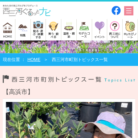
見る･遊
モデルコ
温泉・宿
買う･食
西三河に
Myたびノ
ぶ･体験
特集
HOME
ース
泊
べる
イベント
ついて
ート
する
HOME
西三河市町別トピックス一覧
【高浜市】