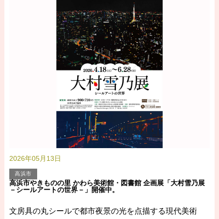
2026年05月13日
高浜市
高浜市やきものの里 かわら美術館・図書館 企画展「大村雪乃展
－シールアートの世界－」開催中。
文房具の丸シールで都市夜景の光を点描する現代美術