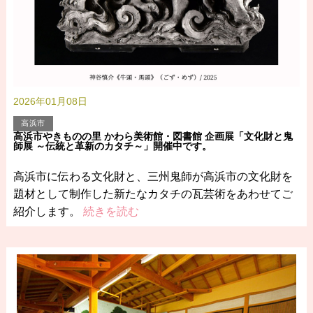
2026年01月08日
高浜市
高浜市やきものの里 かわら美術館・図書館 企画展「文化財と鬼
師展 ～伝統と革新のカタチ～」開催中です。
高浜市に伝わる文化財と、三州鬼師が高浜市の文化財を
題材として制作した新たなカタチの瓦芸術をあわせてご
紹介します。
続きを読む