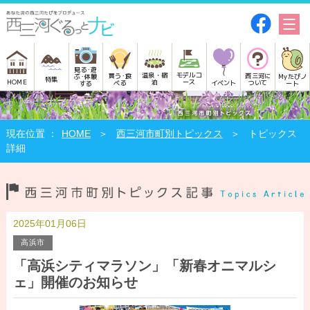
見る･遊
モデルコ
温泉・宿
買う･食
西三河に
Myたびノ
ぶ･体験
特集
HOME
ース
泊
べる
イベント
ついて
ート
する
HOME
西三河市町別トピックス
トピックス
詳細
2025年01月06日
高浜市
「高浜シティマラソン」「新春オニマルシ
ェ」開催のお知らせ