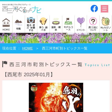
見る･遊
モデルコ
温泉・宿
買う･食
西三河に
Myたびノ
ぶ･体験
特集
HOME
ース
泊
べる
イベント
ついて
ート
する
HOME
西三河市町別トピックス一覧
【西尾市 2025年01月】