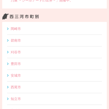
乃展 －シールアートの世界－」開催中。
岡崎市
碧南市
刈谷市
豊田市
安城市
西尾市
知立市