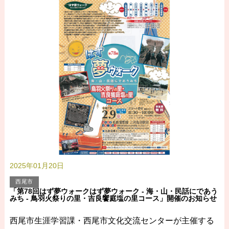
2025年01月20日
西尾市
「第78回はず夢ウォークはず夢ウォーク - 海・山・民話にであう
みち - 鳥羽火祭りの里・吉良饗庭塩の里コース」開催のお知らせ
西尾市生涯学習課・西尾市文化交流センターが主催する