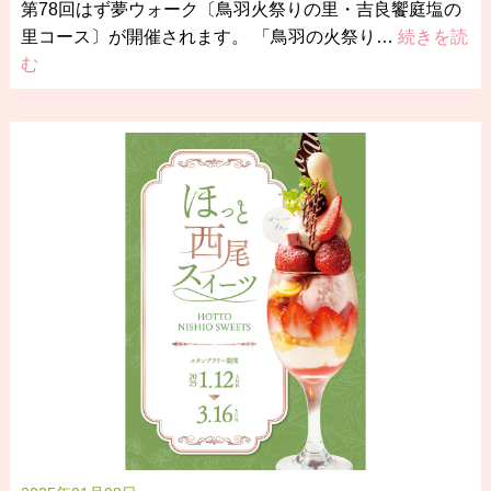
第78回はず夢ウォーク〔鳥羽火祭りの里・吉良饗庭塩の
里コース〕が開催されます。 「鳥羽の火祭り…
続きを読
む