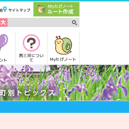
西三河につい
Myたびノート
て
ント