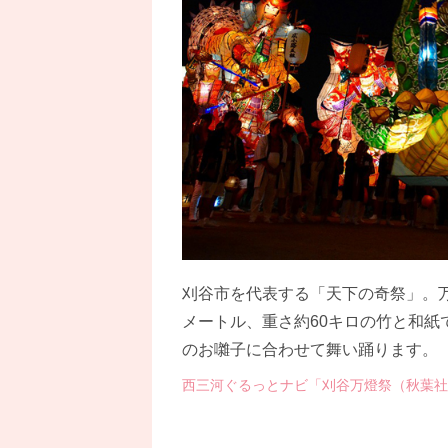
刈谷市を代表する「天下の奇祭」。
メートル、重さ約60キロの竹と和
のお囃子に合わせて舞い踊ります。
西三河ぐるっとナビ「刈谷万燈祭（秋葉社