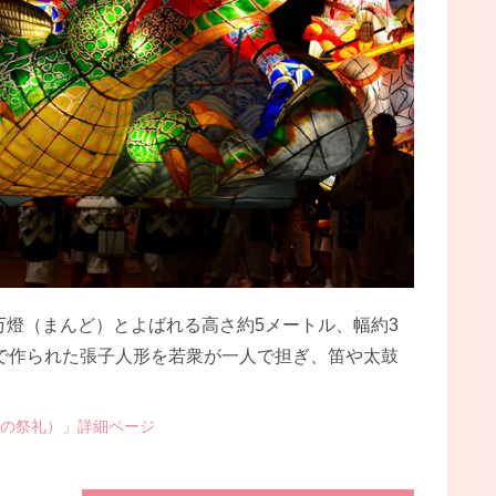
万燈（まんど）とよばれる高さ約5メートル、幅約3
紙で作られた張子人形を若衆が一人で担ぎ、笛や太鼓
の祭礼）」詳細ページ