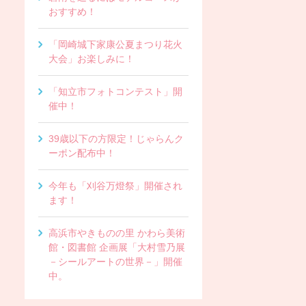
おすすめ！
「岡崎城下家康公夏まつり花火
大会」お楽しみに！
「知立市フォトコンテスト」開
催中！
39歳以下の方限定！じゃらんク
ーポン配布中！
今年も「刈谷万燈祭」開催され
ます！
高浜市やきものの里 かわら美術
館・図書館 企画展「大村雪乃展
－シールアートの世界－」開催
中。