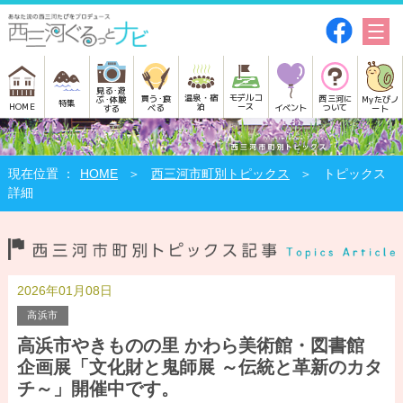
見る･遊
モデルコ
温泉・宿
買う･食
西三河に
Myたびノ
ぶ･体験
特集
HOME
ース
泊
べる
イベント
ついて
ート
する
HOME
西三河市町別トピックス
トピックス
詳細
2026年01月08日
高浜市
高浜市やきものの里 かわら美術館・図書館
企画展「文化財と鬼師展 ～伝統と革新のカタ
チ～」開催中です。