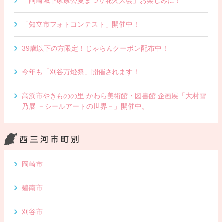
「岡崎城下家康公夏まつり花火大会」お楽しみに！
「知立市フォトコンテスト」開催中！
39歳以下の方限定！じゃらんクーポン配布中！
今年も「刈谷万燈祭」開催されます！
高浜市やきものの里 かわら美術館・図書館 企画展「大村雪
乃展 －シールアートの世界－」開催中。
岡崎市
碧南市
刈谷市