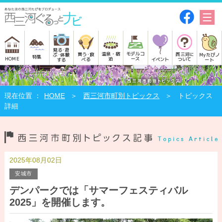
見る･遊
モデルコ
温泉・宿
買う･食
西三河に
Myたびノ
ぶ･体験
特集
HOME
ース
泊
べる
イベント
ついて
ート
する
HOME
西三河市町別トピックス
トピックス
詳細
2025年08月02日
安城市
デンパークでは「サマーフェスティバル
2025」を開催します。