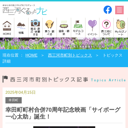
見る･遊
モデルコ
温泉・宿
買う･食
西三河に
Myたびノ
ぶ･体験
特集
HOME
ース
泊
べる
イベント
ついて
ート
する
HOME
西三河市町別トピックス
トピックス
詳細
2025年04月15日
幸田町
幸田町町村合併70周年記念映画「サイボーグ
一心太助」誕生！