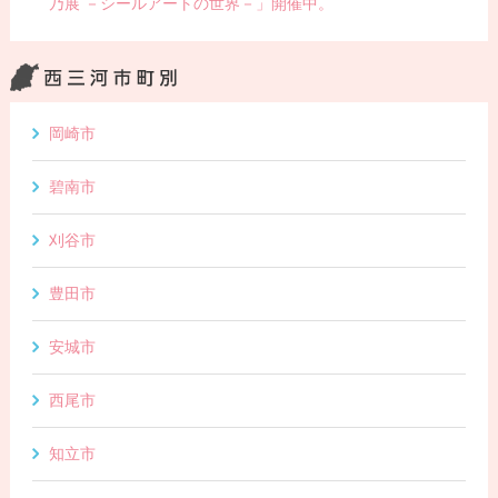
乃展 －シールアートの世界－」開催中。
岡崎市
碧南市
刈谷市
豊田市
安城市
西尾市
知立市