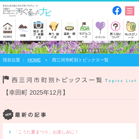
見る･遊
モデルコ
温泉・宿
買う･食
西三河に
Myたびノ
ぶ･体験
特集
HOME
ース
泊
べる
イベント
ついて
ート
する
HOME
西三河市町別トピックス一覧
【幸田町 2025年12月】
「こうた夏まつり」お楽しみに！