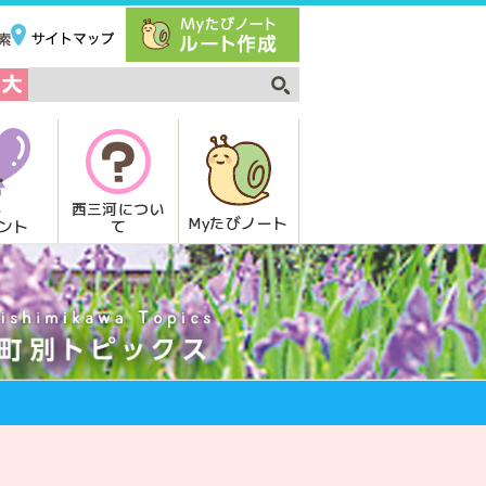
西三河につい
Myたびノート
て
ント