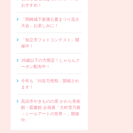
おすすめ！
「岡崎城下家康公夏まつり花火
大会」お楽しみに！
「知立市フォトコンテスト」開
催中！
39歳以下の方限定！じゃらんク
ーポン配布中！
今年も「刈谷万燈祭」開催され
ます！
高浜市やきものの里 かわら美術
館・図書館 企画展「大村雪乃展
－シールアートの世界－」開催
中。