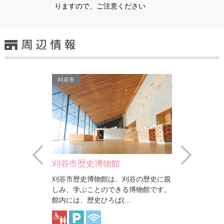
りますので、ご注意ください
刈谷市
Prev
Next
亀城公園（刈谷城跡）
刈谷の歴史に親
1533年に徳川家康の生母・於大の方
る博物館です。
の父親である水野忠政が築城したとさ
…
れます。現在、城跡の一部…