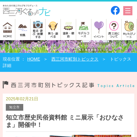
見る･遊
モデルコ
温泉・宿
買う･食
西三河に
Myたびノ
ぶ･体験
特集
HOME
ース
泊
べる
イベント
ついて
ート
する
HOME
西三河市町別トピックス
トピックス
詳細
2025年02月21日
知立市
知立市歴史民俗資料館 ミニ展示「おひなさ
ま」開催中！