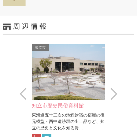
知立市
知立市
Prev
Next
パティオ池鯉鮒（知立市文…
称念寺
料館
パティオ池鯉鮒（知立市文化会館）
鮒宿の宿屋の復
は、かきつばたホールと花しょうぶホ
出土品など、知
ールと日常的なワークショ…
貴…