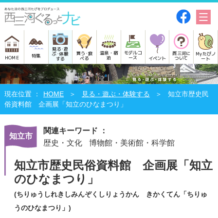
見る･遊
モデルコ
温泉・宿
買う･食
西三河に
Myたびノ
ぶ･体験
特集
HOME
ース
泊
べる
イベント
ついて
ート
する
HOME
見る・遊ぶ・体験する
知立市歴史民
俗資料館 企画展「知立のひなまつり」
関連キーワード ：
知立市
歴史・文化
博物館・美術館・科学館
知立市歴史民俗資料館 企画展「知立
のひなまつり」
(ちりゅうしれきしみんぞくしりょうかん きかくてん「ちりゅ
うのひなまつり」)