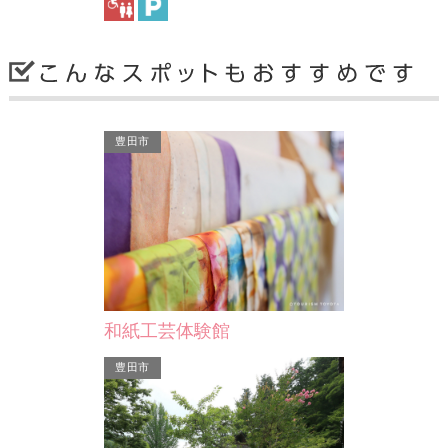
知立市
知立市
豊田市
知立市文…
称念寺
ギフト座丸
市文化会館）
と花しょうぶホ
ショ…
和紙工芸体験館
豊田市