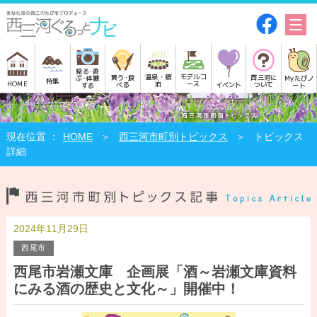
見る･遊
モデルコ
温泉・宿
買う･食
西三河に
Myたびノ
ぶ･体験
特集
HOME
ース
泊
べる
イベント
ついて
ート
する
HOME
西三河市町別トピックス
トピックス
詳細
2024年11月29日
西尾市
西尾市岩瀬文庫 企画展「酒～岩瀬文庫資料
にみる酒の歴史と文化～」開催中！