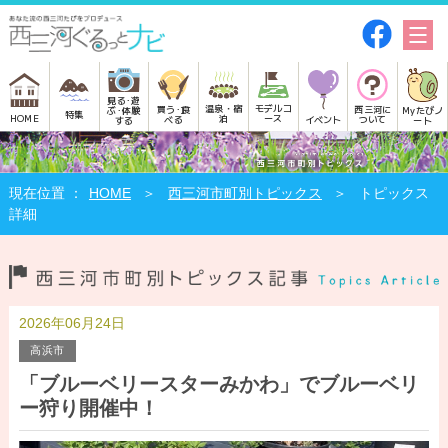
見る･遊
モデルコ
温泉・宿
買う･食
西三河に
Myたびノ
ぶ･体験
特集
HOME
ース
泊
べる
イベント
ついて
ート
する
HOME
西三河市町別トピックス
トピックス
詳細
2026年06月24日
高浜市
「ブルーベリースターみかわ」でブルーベリ
ー狩り開催中！