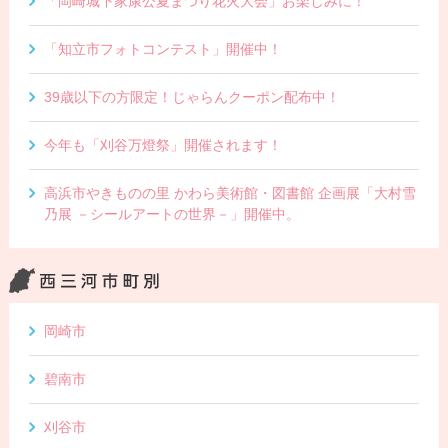
「岡崎城下家康公夏まつり花火大会」お楽しみに！
「知立市フォトコンテスト」開催中！
39歳以下の方限定！じゃらんクーポン配布中！
今年も「刈谷万燈祭」開催されます！
高浜市やきものの里 かわら美術館・図書館 企画展「大村雪
乃展 －シールアートの世界－」開催中。
岡崎市
碧南市
刈谷市