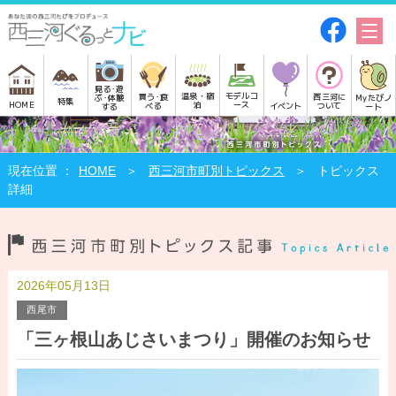
見る･遊
モデルコ
温泉・宿
買う･食
西三河に
Myたびノ
ぶ･体験
特集
HOME
ース
泊
べる
イベント
ついて
ート
する
HOME
西三河市町別トピックス
トピックス
詳細
2026年05月13日
西尾市
「三ヶ根山あじさいまつり」開催のお知らせ