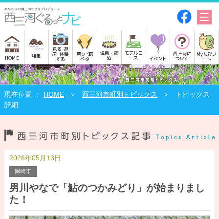
見る･遊
モデルコ
温泉・宿
買う･食
西三河に
Myたびノ
ぶ･体験
特集
HOME
ース
泊
べる
イベント
ついて
ート
する
HOME
西三河市町別トピックス
トピックス
詳細
2026年05月13日
岡崎市
男川やなで「鮎のつかみどり」が始まりまし
た！