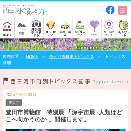
見る･遊
モデルコ
温泉・宿
買う･食
西三河に
Myたびノ
ぶ･体験
特集
HOME
ース
泊
べる
イベント
ついて
ート
する
HOME
西三河市町別トピックス
トピックス
詳細
2025年10月01日
豊田市
豊田市博物館 特別展 「深宇宙展 -人類はど
こへ向かうのか-」開催します。