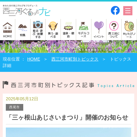
見る･遊
モデルコ
温泉・宿
買う･食
西三河に
Myたびノ
ぶ･体験
特集
HOME
ース
泊
べる
イベント
ついて
ート
する
HOME
西三河市町別トピックス
トピックス
詳細
2025年05月12日
西尾市
「三ヶ根山あじさいまつり」開催のお知らせ