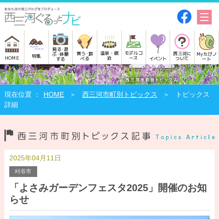
見る･遊
モデルコ
温泉・宿
買う･食
西三河に
Myたびノ
ぶ･体験
特集
HOME
ース
泊
べる
イベント
ついて
ート
する
HOME
西三河市町別トピックス
トピックス
詳細
2025年04月11日
刈谷市
「よさみガーデンフェスタ2025」開催のお知
らせ