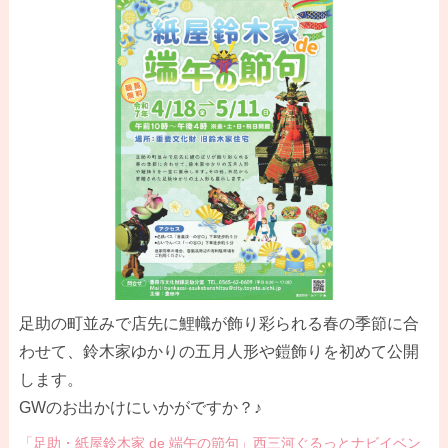
足助の町並みで店先に鯉幟が飾り彩られる春の季節に合
わせて、鈴木家ゆかりの五月人形や鎧飾りを初めて公開
します。
GWのお出かけにいかがですか？♪
「足助・紙屋鈴木家 de 端午の節句」西三河ぐるっとナビイベン