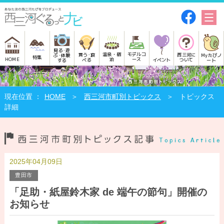
見る･遊
モデルコ
温泉・宿
買う･食
西三河に
Myたびノ
ぶ･体験
特集
HOME
ース
泊
べる
イベント
ついて
ート
する
HOME
西三河市町別トピックス
トピックス
詳細
2025年04月09日
豊田市
「足助・紙屋鈴木家 de 端午の節句」開催の
お知らせ