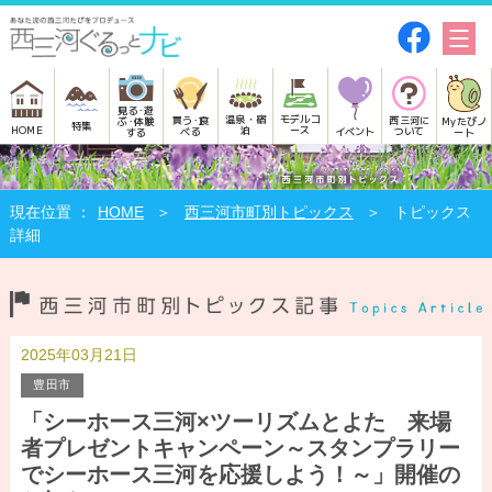
見る･遊
モデルコ
温泉・宿
買う･食
西三河に
Myたびノ
ぶ･体験
特集
HOME
ース
泊
べる
イベント
ついて
ート
する
HOME
西三河市町別トピックス
トピックス
詳細
2025年03月21日
豊田市
「シーホース三河×ツーリズムとよた 来場
者プレゼントキャンペーン～スタンプラリー
でシーホース三河を応援しよう！～」開催の