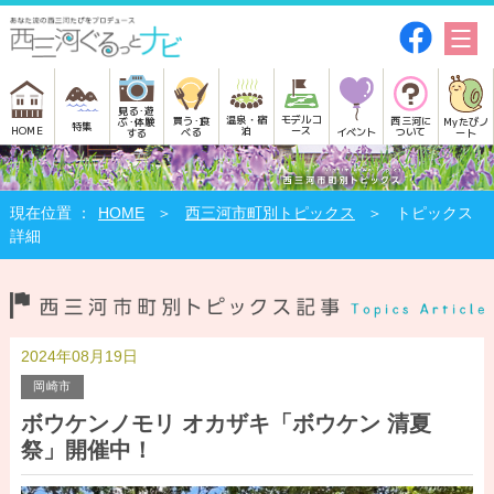
見る･遊
モデルコ
温泉・宿
買う･食
西三河に
Myたびノ
ぶ･体験
特集
HOME
ース
泊
べる
イベント
ついて
ート
する
HOME
西三河市町別トピックス
トピックス
詳細
2024年08月19日
岡崎市
ボウケンノモリ オカザキ「ボウケン 清夏
祭」開催中！