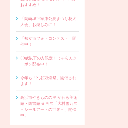
おすすめ！
「岡崎城下家康公夏まつり花火
大会」お楽しみに！
「知立市フォトコンテスト」開
催中！
39歳以下の方限定！じゃらんク
ーポン配布中！
今年も「刈谷万燈祭」開催され
ます！
高浜市やきものの里 かわら美術
館・図書館 企画展「大村雪乃展
－シールアートの世界－」開催
中。