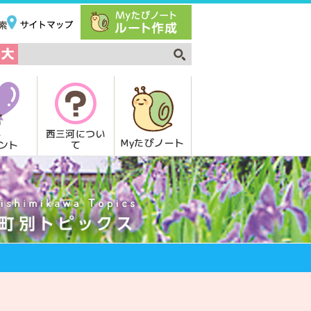
西三河につい
Myたびノート
て
ント