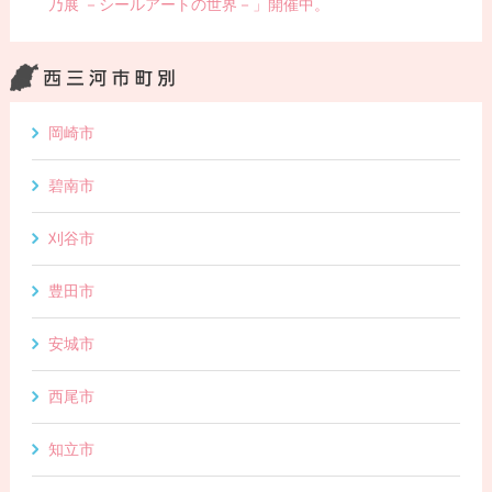
乃展 －シールアートの世界－」開催中。
岡崎市
碧南市
刈谷市
豊田市
安城市
西尾市
知立市