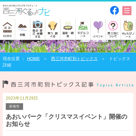
見る･遊
モデルコ
温泉・宿
買う･食
西三河に
Myたびノ
ぶ･体験
特集
HOME
ース
泊
べる
イベント
ついて
ート
する
HOME
西三河市町別トピックス
トピックス
詳細
2023年11月29日
碧南市
あおいパーク「クリスマスイベント」開催の
お知らせ