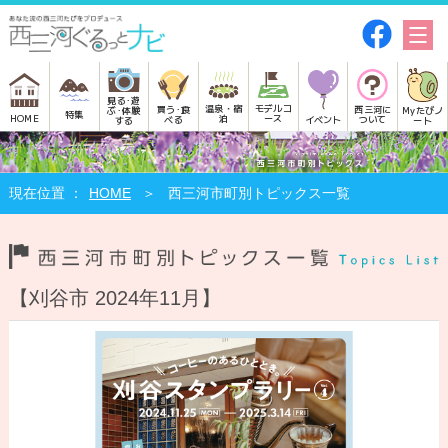
見る･遊
モデルコ
温泉・宿
買う･食
西三河に
Myたびノ
ぶ･体験
特集
HOME
ース
泊
べる
イベント
ついて
ート
する
HOME
西三河市町別トピックス一覧
【刈谷市 2024年11月】