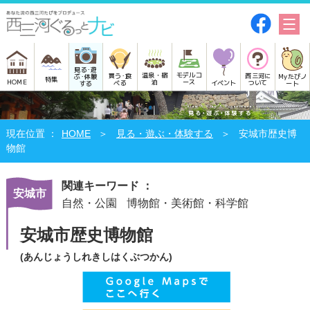
見る･遊
モデルコ
温泉・宿
買う･食
西三河に
Myたびノ
ぶ･体験
特集
HOME
ース
泊
べる
イベント
ついて
ート
する
HOME
見る・遊ぶ・体験する
安城市歴史博
物館
関連キーワード ：
安城市
自然・公園
博物館・美術館・科学館
安城市歴史博物館
(あんじょうしれきしはくぶつかん)