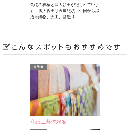
食物の神様と酒人親王が祀られていま
埋蔵文化財とは、地
の和田親平
す。酒人親王は６世紀頃、中国から鍛
遺物や生活の跡で、
森城とい
冶や織物、大工、酒造り…
な文化遺産です。 
安城市
安城市
豊田市
安城市民ギャラリー
安祥城址
年3～4回程度の企画展のほか、美術に
永享12年(1440)
関する表現の発表の場として、個人、
が築城したといわれ
グループ、団体など安城…
い、天守を持たない
和紙工芸体験館
安城市
岡崎市