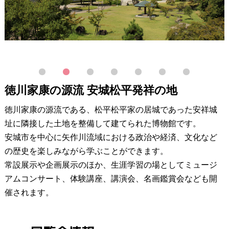
1
2
3
4
5
6
7
徳川家康の源流 安城松平発祥の地
徳川家康の源流である、松平松平家の居城であった安祥城
址に隣接した土地を整備して建てられた博物館です。
安城市を中心に矢作川流域における政治や経済、文化など
の歴史を楽しみながら学ぶことができます。
常設展示や企画展示のほか、生涯学習の場としてミュージ
アムコンサート、体験講座、講演会、名画鑑賞会なども開
催されます。