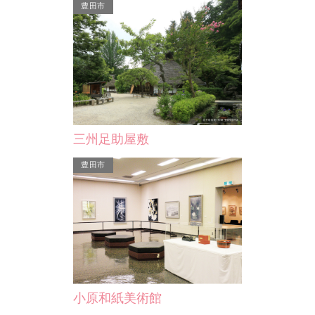
豊田市
酒人神社
安祥城址
三州足助屋敷
、美術に
食物の神様と酒人親
永享12年(1440)、畠山一族の和田親平
、個人、
す。酒人親王は６世
豊田市
が築城したといわれ、別名を森城とい
冶や織物、大工、酒
い、天守を持たない平山…
小原和紙美術館