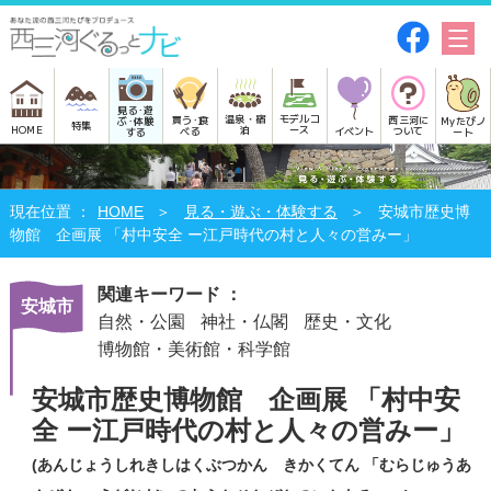
見る･遊
モデルコ
温泉・宿
買う･食
西三河に
Myたびノ
ぶ･体験
特集
HOME
ース
泊
べる
イベント
ついて
ート
する
HOME
見る・遊ぶ・体験する
安城市歴史博
物館 企画展 「村中安全 ー江戸時代の村と人々の営みー」
関連キーワード ：
安城市
自然・公園
神社・仏閣
歴史・文化
博物館・美術館・科学館
安城市歴史博物館 企画展 「村中安
全 ー江戸時代の村と人々の営みー」
(あんじょうしれきしはくぶつかん きかくてん 「むらじゅうあ