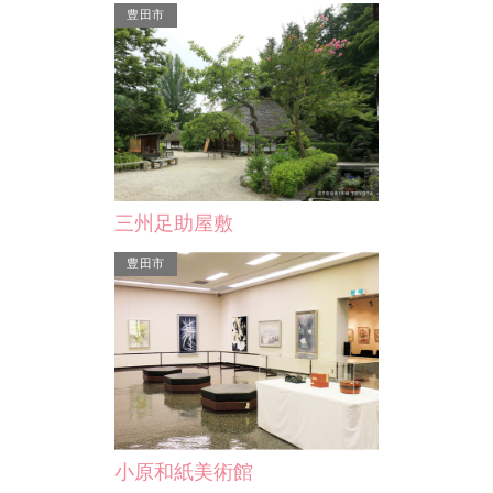
豊田市
安城市民ギャラリー
三州足助屋敷
、松平松平家の
年3～4回程度の企画展のほか、美術に
に隣接した土地
関する表現の発表の場として、個人、
豊田市
博…
グループ、団体など安城…
小原和紙美術館