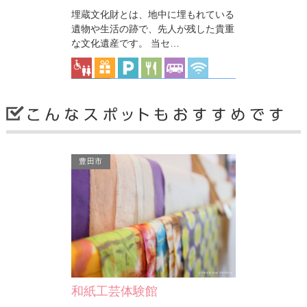
埋蔵文化財とは、地中に埋もれている
山一族の和田親平
遺物や生活の跡で、先人が残した貴重
別名を森城とい
な文化遺産です。 当セ…
山…
安城市
豊田市
安城市歴史博物館
徳川家康の源流である、松平松平家の
居城であった安祥城址に隣接した土地
を整備して建てられた博…
和紙工芸体験館
安城市