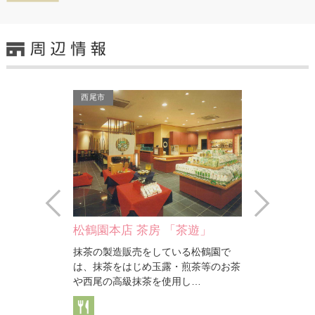
西尾市
西尾市
Prev
Next
「茶遊」
Happy Bakery TAKU TAKU
和菓子処 
いる松鶴園で
お店の人気商品ベスト3に入る"塩パ
・煎茶等のお茶
ン"シリーズをアレンジ。今回、自家
用し…
製セミドライトマトとあさ…