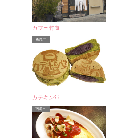
(有)大和園
カフェ竹庵
当店は、袋入りの商品を除き全て計り
売りですので、お客様のご希望の数量
西尾市
での販売を致しておりま…
カテキン堂
西尾市