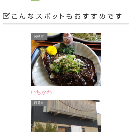
西尾市
西尾市
岡崎市
KU TAKU
和菓子処 すゞや
(有)大和園
3に入る"塩パ
当店は、袋入
ジ。今回、自家
売りですので
あさ…
での販売を致
いちかわ
西尾市
西尾市