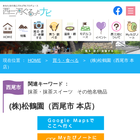
見る･遊
モデルコ
温泉・宿
買う･食
西三河に
Myたびノ
ぶ･体験
特集
HOME
ース
泊
べる
イベント
ついて
ート
する
HOME
買う・食べる
(株)松鶴園（西尾市 本
店）
関連キーワード ：
西尾市
抹茶・抹茶スイーツ
その他名物品
(株)松鶴園（西尾市 本店）