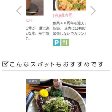
Prev
Next
(有)磯寿司
TCH
茶々屋南山
創業４０周年を迎えるのを機に店舗を
ちご氷が一度に楽
抹茶やお茶の
新築。 店内には初めてのお客様でも
ェな氷。毎年恒
う、「金の抹
緊張しないでカウンター…
て…
商品のあずき
西尾市
西尾市
岡崎市
茶々屋南山園（ヴェルサウ…
旬彩 石川
のを機に店舗を
抹茶やお茶の関連商品やスイーツが揃
のお客様でも