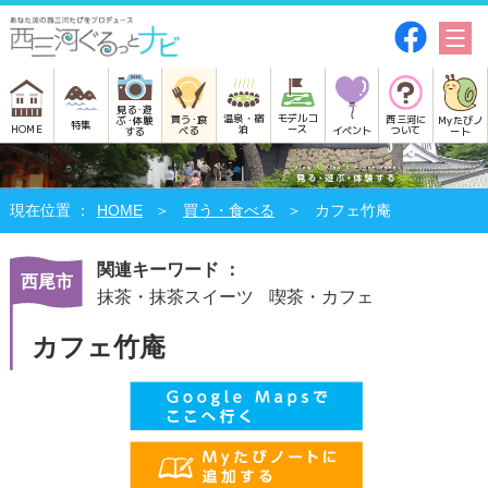
見る･遊
モデルコ
温泉・宿
買う･食
西三河に
Myたびノ
ぶ･体験
特集
HOME
ース
泊
べる
イベント
ついて
ート
する
HOME
買う・食べる
カフェ竹庵
関連キーワード ：
西尾市
抹茶・抹茶スイーツ
喫茶・カフェ
カフェ竹庵