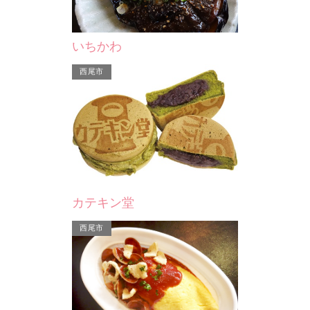
う、「金の抹茶」が人気のお店。人気
ー…
商品のあずき白玉は、毎…
いちかわ
西尾市
カテキン堂
西尾市