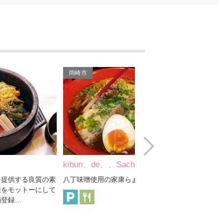
フェリーチェ
大正庵釜春 本店
八千代本店
岡崎市
岡崎市
藤棚売店
懐石達磨
地産地消レストラン味く
Next
りげ
kibun、de、、Sachio
中国四川料理海鮮料
伊賀大正庵
の素
八丁味噌使用の家康らぁめん
歴史ある二十七曲とビス
して
わる場所で創業４０余年
三八本店
川料理を中心に、旬の海
おぎ乃