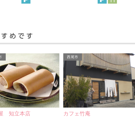
市
西尾市
屋 知立本店
カフェ竹庵