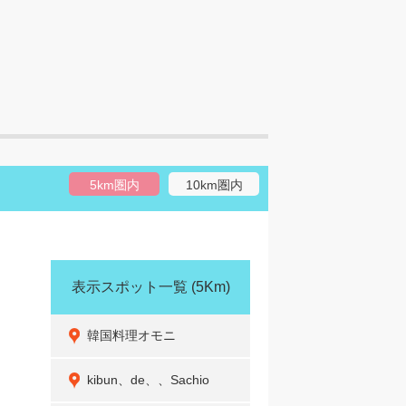
5km圏内
10km圏内
表示スポット一覧
(5Km)
韓国料理オモニ
kibun、de、、Sachio