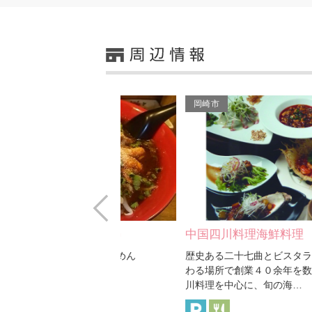
岡崎市
Prev
、、Sachio
中国四川料理海鮮料理 城…
蛇
用の家康らぁめん
歴史ある二十七曲とビスタラインが交
名
わる場所で創業４０余年を数える。四
寿
川料理を中心に、旬の海…
将