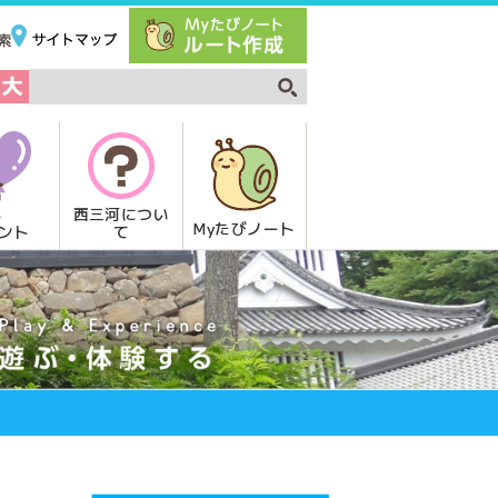
西三河につい
Myたびノート
て
ント