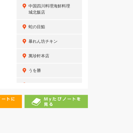
中国四川料理海鮮料理
城北飯店
蛇の目鮨
暴れん坊チキン
萬珍軒本店
うを勝
スカイレストランパリ
（岡崎ニューグランドホ
テル内）
乙川屋
魚清