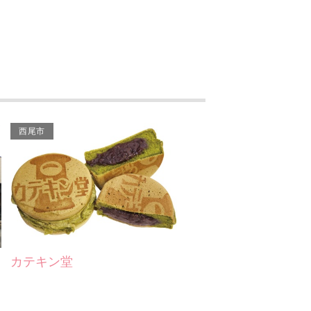
岡崎商店
とんかつのツヅキ
キャナリー・ロゥ
Chez TOMO
西尾市
咲蔵屋
レマン
かも川本店
カテキン堂
三河ラーメン日本晴れ
CAFE ZARAME（カフ