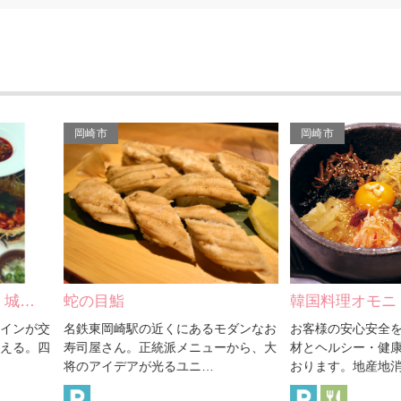
岡崎市
岡崎市
の目鮨
韓国料理オモニ
鉄東岡崎駅の近くにあるモダンなお
お客様の安心安全を提供する良質
司屋さん。正統派メニューから、大
材とヘルシー・健康をモットーに
のアイデアが光るユニ…
おります。地産地消登録…