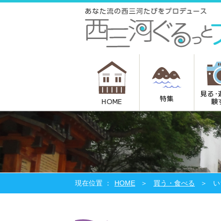
見る･
特集
験
HOME
HOME
買う・食べる
い