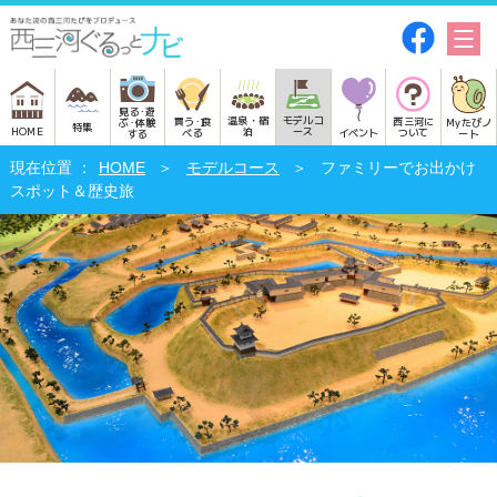
見る･遊
モデルコ
温泉・宿
買う･食
西三河に
Myたびノ
ぶ･体験
特集
HOME
ース
泊
べる
イベント
ついて
ート
する
HOME
モデルコース
ファミリーでお出かけ
スポット＆歴史旅