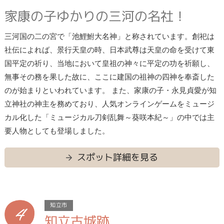
家康の子ゆかりの三河の名社！
三河国の二の宮で「池鯉鮒大名神」と称されています。創祀は
社伝によれば、景行天皇の時、日本武尊は天皇の命を受けて東
国平定の祈り、当地において皇祖の神々に平定の功を祈願し、
無事その務を果した故に、ここに建国の祖神の四神を奉斎した
のが始まりといわれています。 また、家康の子・永見貞愛が知
立神社の神主を務めており、人気オンラインゲームをミュージ
カル化した「ミュージカル刀剣乱舞～葵咲本紀～」の中では主
要人物としても登場しました。
スポット詳細を見る
4
知立市
知立古城跡