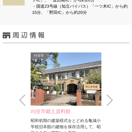
・国道23号線（知立バイパス）「一ツ木IC」から約
15分、「野田IC」から約20分
刈谷市
刈谷市
Prev
Next
刈谷市郷土資料館
松本奎堂碑
昭和初期の建築様式をとどめる亀城小
文久３年（１
学校旧本館の建物を保存活用して、昭
兵を挙げた天