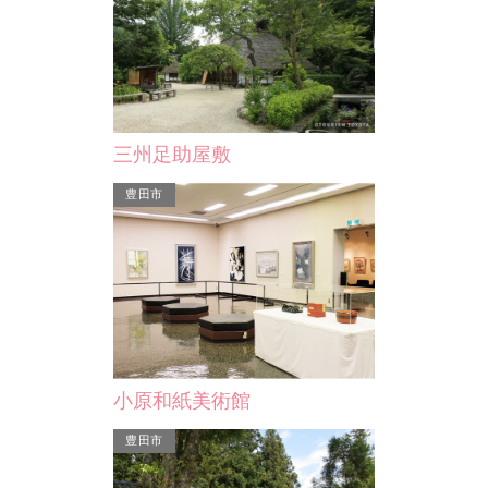
宍戸弥四郎碑
豊田佐吉胸
三州足助屋敷
刈谷出身の幕末の志士で、松本奎堂ら
豊田佐吉翁の
豊田市
とともに天誅組として尊王倒幕の兵を
刈谷市に寄贈
大和に挙げた、宍戸弥四…
てた胸像。豊
小原和紙美術館
豊田市