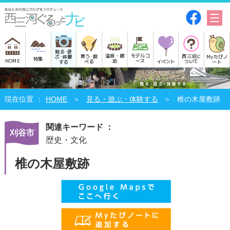
見る･遊
モデルコ
温泉・宿
買う･食
西三河に
Myたびノ
ぶ･体験
特集
HOME
ース
泊
べる
イベント
ついて
ート
する
HOME
見る・遊ぶ・体験する
椎の木屋敷跡
関連キーワード ：
刈谷市
歴史・文化
椎の木屋敷跡