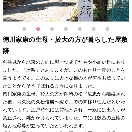
1
2
3
4
5
6
7
徳川家康の生母・於大の方が暮らした屋敷
跡
刈谷城から北東の方面に堀一つ隔てたやや小高い丘にあり
ました。「屋敷」とありますが、このあたり一帯のことを
言うようです。この辺りに大きな椎の木が何本も茂ってい
たことからそう呼ばれるようになりました。
徳川家康の生母、於大の方が岡崎の松平広忠から離縁され
た後、阿久比の久松俊勝へ嫁ぐまでの間移り住んだといわ
れています。江戸時代には霊地とされ、一般には出入りが
禁止され、鍵がかけられていました。中には数基の五輪の
塔と地蔵尊が立っていたといわれます。