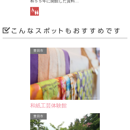
和５５年に開館した資料…
旧屋敷跡にあ
刈谷市
刈谷市
豊田市
松本奎堂碑
宍戸弥四郎
文久３年（１８６３）、大和で倒幕の
刈谷出身の幕
兵を挙げた天誅組の総裁・松本奎堂の
とともに天誅
旧屋敷跡にある碑です。…
大和に挙げた
和紙工芸体験館
刈谷市
刈谷市
豊田市