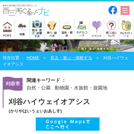
見る･遊
モデルコ
温泉・宿
買う･食
西三河に
Myたびノ
ぶ･体験
特集
HOME
ース
泊
べる
イベント
ついて
ート
する
HOME
見る・遊ぶ・体験する
刈谷ハイウェ
イオアシス
関連キーワード ：
刈谷市
自然・公園
動物園・水族館・遊園地
刈谷ハイウェイオアシス
(かりやはいうぇいおあしす)