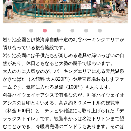
1
2
3
4
5
6
岩ケ池公園と伊勢湾岸自動車道の刈谷パーキングエリアが
隣り合っている複合施設です。
岩ケ池公園には子供たちが楽しめる遊具や緑いっぱいの自
然があり、休日ともなると大勢の親子で賑わいます。
大人の方に人気なのが、パーキングエリアにある天然温泉
かきつばた（入館料 大人820円）や産直市場おあしすファ
ームです。気軽に入れる足湯（100円）もあります。
刈谷ハイウェイオアシスで有名なのが、刈谷ハイウェイオ
アシスの目印ともいえる、高さ約６０メートルの観覧車
（料金 600円）と、テレビや雑誌にも取り上げられた「デ
ラックストイレ」です。観覧車からは名港トリトンまで望
むことができ、冷暖房完備のゴンドラもあります。そのほ