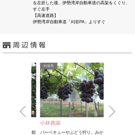
を左折した後、伊勢湾岸自動車道の高架をくぐり、
すぐ左手
【高速道路】
伊勢湾岸自動車道「刈谷PA」よりすぐ
刈谷市
刈谷市
Prev
Next
碑
小林農園
密蔵院
いて以来、京都
バーベキューやぶどう狩り、みかん狩
弘仁１３年（