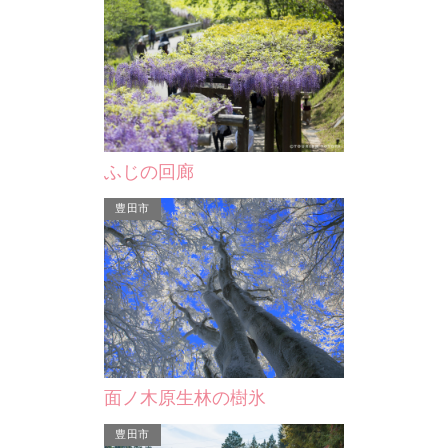
小堤西池のカキツバタ群落
ふじの回廊
弘法大師は富士
刈谷市の最北部にある面積20,330平方
豊田市
の里を訪れるな
メートルの小堤西池は、京都・大田ノ
地…
沢、鳥取・岩美町の唐川…
面ノ木原生林の樹氷
豊田市