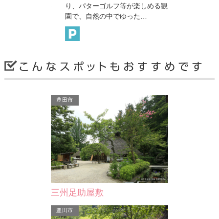
なったことか
り、パターゴルフ等が楽しめる観光農
権現参詣の帰
近世…
園で、自然の中でゆった…
どの参弘法伝
刈谷市
刈谷市
豊田市
密蔵院
小堤西池の
狩り、みかん狩
弘仁１３年（８２２）弘法大師は富士
刈谷市の最北部
楽しめる観光農
権現参詣の帰途に重原の里を訪れるな
メートルの小
た…
どの参弘法伝説をこの地…
沢、鳥取・岩
三州足助屋敷
刈谷市
豊田市