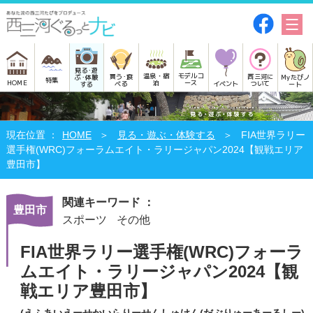
見る･遊
モデルコ
温泉・宿
買う･食
西三河に
Myたびノ
ぶ･体験
特集
HOME
ース
泊
べる
イベント
ついて
ート
する
HOME
見る・遊ぶ・体験する
FIA世界ラリー
選手権(WRC)フォーラムエイト・ラリージャパン2024【観戦エリア
豊田市】
関連キーワード ：
豊田市
スポーツ
その他
FIA世界ラリー選手権(WRC)フォーラ
ムエイト・ラリージャパン2024【観
戦エリア豊田市】