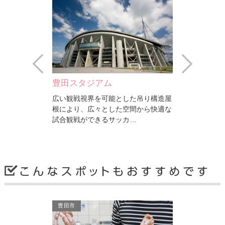
Prev
Next
豊田大橋
スカイホー
した吊り構造屋
黒川紀章氏による設計で、構造形式
豊田市のシン
空間から快適な
は、バスケットハンドル式ニールセン
ーツ・レクリ
カ…
ローゼ桁橋。名鉄豊田市駅…
して誕生。豊
豊田市
豊田市
豊田市