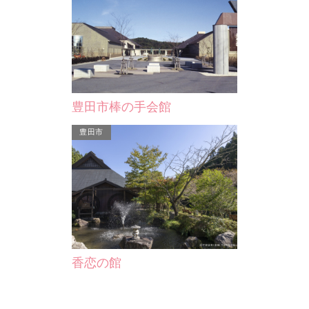
豊田市棒の手会館
豊田市
香恋の館