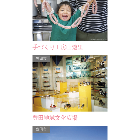
スカイホール豊田
挙母神社
で、構造形式
豊田市のシンボルとして、また、スポ
「挙母祭り」
ル式ニールセン
ーツ・レクリエーションの中核施設と
有名な挙母神
市駅…
して誕生。豊田市中心部…
大明神」と呼
手づくり工房山遊里
豊田市
豊田市
挙母神社
豊田地域文化広場
て、また、スポ
「挙母祭り」が行われる神社としても
ンの中核施設と
有名な挙母神社。江戸時代には「子守
豊田市
部…
大明神」と呼ばれ、今で…