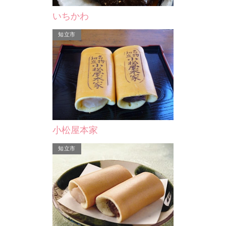
いちかわ
知立市
西尾両口屋
米津」は、京菓子の真髄
ため、厳選された材料、
小松屋本家
技法と真心…
知立市