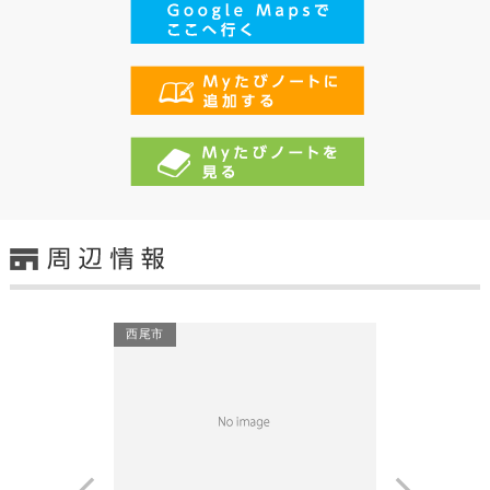
西尾市
稲寿し
Prev
Next