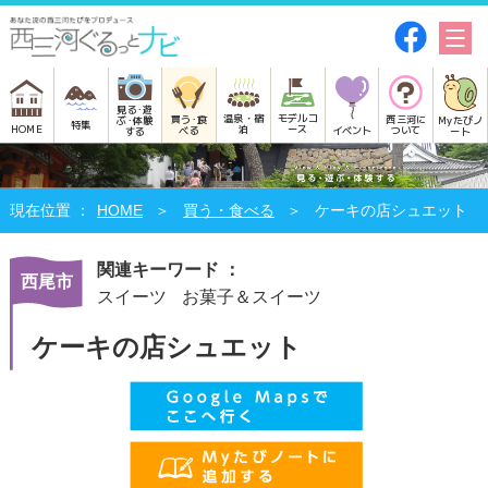
見る･遊
モデルコ
温泉・宿
買う･食
西三河に
Myたびノ
ぶ･体験
特集
HOME
ース
泊
べる
イベント
ついて
ート
する
HOME
買う・食べる
ケーキの店シュエット
関連キーワード ：
西尾市
スイーツ
お菓子＆スイーツ
ケーキの店シュエット