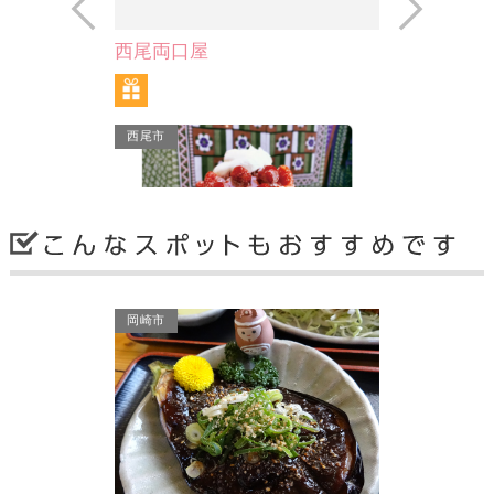
高級ネタ、新鮮ネタからボリューム満
点のランチまで存分に味わえる寿し
屋。 名古屋の市場から仕…
西尾市
岡崎市
 七ふく
亀屋米津
0%のいちごソースとミル
私ども「亀屋米津」は、京菓子の真髄
っぷりかけて、手作りフ
をお届けするため、厳選された材料、
ごをモリモリ…
そして独自の技法と真心…
西尾市